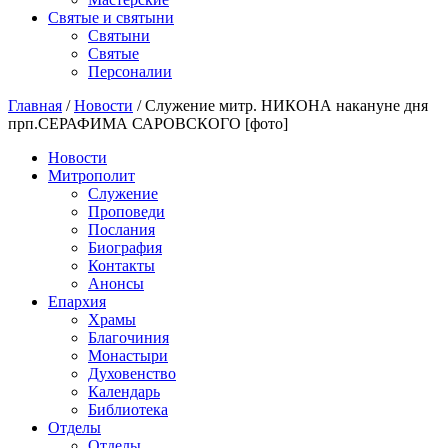
Святые и святыни
Cвятыни
Cвятые
Персоналии
Главная
/
Новости
/
Служение митр. НИКОНА накануне дня
прп.СЕРАФИМА САРОВСКОГО [фото]
Новости
Митрополит
Служение
Проповеди
Послания
Биография
Контакты
Анонсы
Епархия
Храмы
Благочиния
Монастыри
Духовенство
Календарь
Библиотека
Отделы
Отделы