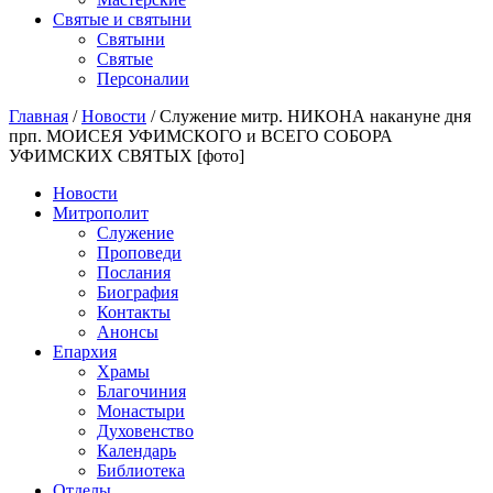
Святые и святыни
Cвятыни
Cвятые
Персоналии
Главная
/
Новости
/
Служение митр. НИКОНА накануне дня
прп. МОИСЕЯ УФИМСКОГО и ВСЕГО СОБОРА
УФИМСКИХ СВЯТЫХ [фото]
Новости
Митрополит
Служение
Проповеди
Послания
Биография
Контакты
Анонсы
Епархия
Храмы
Благочиния
Монастыри
Духовенство
Календарь
Библиотека
Отделы