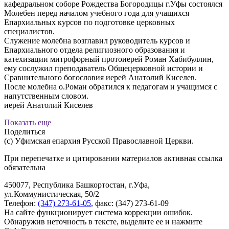
кафедральном соборе Рождества Богородицы г.Уфы состоялся
Молебен перед началом учебного года для учащихся
Епархиальных курсов по подготовке церковных
специалистов.
Служение молебна возглавил руководитель курсов и
Епархиального отдела религиозного образования и
катехизации митрофорный протоиерей Роман Хабибуллин,
ему сослужил преподаватель Общецерковной истории и
Сравнительного богословия иерей Анатолий Киселев.
После молебна о.Роман обратился к педагогам и учащимся с
напутственным словом.
иерей Анатолий Киселев
Показать еще
Поделиться
(с) Уфимская епархия Русской Православной Церкви.
При перепечатке и цитировании материалов активная ссылка
обязательна
450077, Республика Башкортостан, г.Уфа,
ул.Коммунистическая, 50/2
Телефон:
(347) 273-61-05
, факс: (347) 273-61-09
На сайте функционирует система коррекции ошибок.
Обнаружив неточность в тексте, выделите ее и нажмите