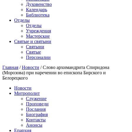
Духовенство
Календарь
Библиотека
Отделы
Отделы
Учреждения
Мастерские
Святые и святыни
Cвятыни
Cвятые
Персоналии
Главная
/
Новости
/
Слово архимандрита Спиридона
(Морозова) при наречении во епископа Бирского и
Белорецкого
Новости
Митрополит
Служение
Проповеди
Послания
Биография
Контакты
Анонсы
Епархия