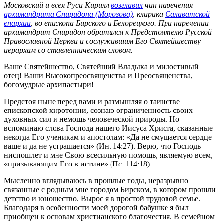
Московский и всея Руси Кирилл
возглавил
чин наречения
архимандрита Спиридона (Морозова)
, клирика
Салаватской
епархии
, во епископа Бирского и Белорецкого. При наречении
архимандрит Спиридон обратился к Предстоятелю Русской
Православной Церкви и сослужившим Его Святейшеству
иерархам со ставленническим словом.
Ваше Святейшество, Святейший Владыка и милостивый
отец! Ваши Высокопреосвященства и Преосвященства,
богомудрые архипастыри!
Предстоя ныне перед вами и размышляя о таинстве
епископской хиротонии, сознаю ограниченность своих
духовных сил и немощь человеческой природы. Но
вспоминаю слова Господа нашего Иисуса Христа, сказанные
некогда Его ученикам и апостолам: «Да не смущается сердце
ваше и да не устрашается» (Ин. 14:27). Верю, что Господь
ниспошлет и мне Свою всесильную помощь, являемую всем,
«призывающим Его в истине» (Пс. 114:18).
Мысленно вглядываюсь в прошлые годы, неразрывно
связанные с родным мне городом Бирском, в котором прошли
детство и юношество. Вырос я в простой трудовой семье.
Благодаря в особенности моей дорогой бабушке я был
приобщен к основам христианского благочестия. В семейном