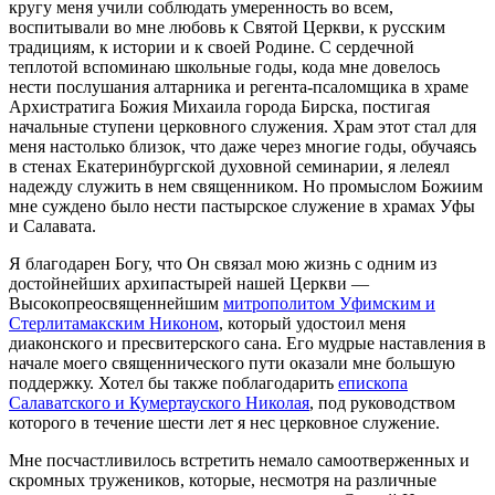
кругу меня учили соблюдать умеренность во всем,
воспитывали во мне любовь к Святой Церкви, к русским
традициям, к истории и к своей Родине. С сердечной
теплотой вспоминаю школьные годы, кода мне довелось
нести послушания алтарника и регента-псаломщика в храме
Архистратига Божия Михаила города Бирска, постигая
начальные ступени церковного служения. Храм этот стал для
меня настолько близок, что даже через многие годы, обучаясь
в стенах Екатеринбургской духовной семинарии, я лелеял
надежду служить в нем священником. Но промыслом Божиим
мне суждено было нести пастырское служение в храмах Уфы
и Салавата.
Я благодарен Богу, что Он связал мою жизнь с одним из
достойнейших архипастырей нашей Церкви —
Высокопреосвященнейшим
митрополитом Уфимским и
Стерлитамакским Никоном
, который удостоил меня
диаконского и пресвитерского сана. Его мудрые наставления в
начале моего священнического пути оказали мне большую
поддержку. Хотел бы также поблагодарить
епископа
Салаватского и Кумертауского Николая
, под руководством
которого в течение шести лет я нес церковное служение.
Мне посчастливилось встретить немало самоотверженных и
скромных тружеников, которые, несмотря на различные