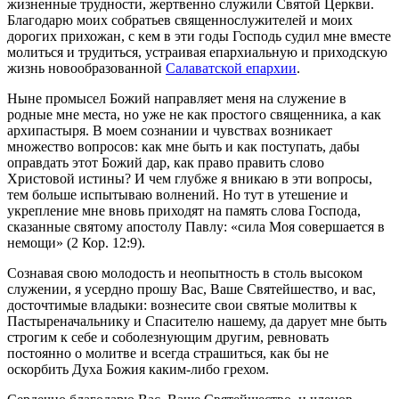
жизненные трудности, жертвенно служили Святой Церкви.
Благодарю моих собратьев священнослужителей и моих
дорогих прихожан, с кем в эти годы Господь судил мне вместе
молиться и трудиться, устраивая епархиальную и приходскую
жизнь новообразованной
Салаватской епархии
.
Ныне промысел Божий направляет меня на служение в
родные мне места, но уже не как простого священника, а как
архипастыря. В моем сознании и чувствах возникает
множество вопросов: как мне быть и как поступать, дабы
оправдать этот Божий дар, как право править слово
Христовой истины? И чем глубже я вникаю в эти вопросы,
тем больше испытываю волнений. Но тут в утешение и
укрепление мне вновь приходят на память слова Господа,
сказанные святому апостолу Павлу: «сила Моя совершается в
немощи» (2 Кор. 12:9).
Сознавая свою молодость и неопытность в столь высоком
служении, я усердно прошу Вас, Ваше Святейшество, и вас,
досточтимые владыки: вознесите свои святые молитвы к
Пастыреначальнику и Спасителю нашему, да дарует мне быть
строгим к себе и соболезнующим другим, ревновать
постоянно о молитве и всегда страшиться, как бы не
оскорбить Духа Божия каким-либо грехом.