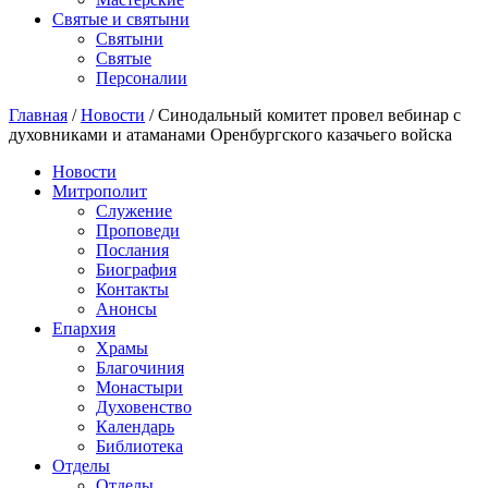
Святые и святыни
Cвятыни
Cвятые
Персоналии
Главная
/
Новости
/
Синодальный комитет провел вебинар с
духовниками и атаманами Оренбургского казачьего войска
Новости
Митрополит
Служение
Проповеди
Послания
Биография
Контакты
Анонсы
Епархия
Храмы
Благочиния
Монастыри
Духовенство
Календарь
Библиотека
Отделы
Отделы