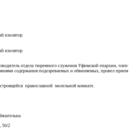
ый изолятор
ый изолятор
ководитель отдела тюремного служения Уфимской епархии, чле
ловиями содержания подозреваемых и обвиняемых, провел прие
 строящейся православной молельной комнате.
бязательна
 50/2