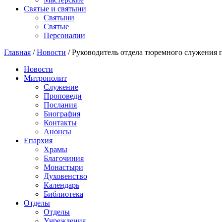
Святые и святыни
Cвятыни
Cвятые
Персоналии
Главная
/
Новости
/
Руководитель отдела тюремного служения 
Новости
Митрополит
Служение
Проповеди
Послания
Биография
Контакты
Анонсы
Епархия
Храмы
Благочиния
Монастыри
Духовенство
Календарь
Библиотека
Отделы
Отделы
Учреждения