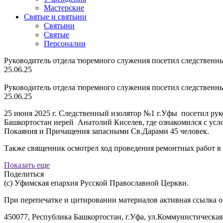
Мастерские
Святые и святыни
Cвятыни
Cвятые
Персоналии
Руководитель отдела тюремного служения посетил следственн
25.06.25
Руководитель отдела тюремного служения посетил следственн
25.06.25
25 июня 2025 г. Следственный изолятор №1 г.Уфы посетил ру
Башкортостан иерей Анатолий Киселев, где ознакомился с ус
Покаяния и Причащения запасными Св.Дарами 45 человек.
Также священник осмотрел ход проведения ремонтных работ в
Показать еще
Поделиться
(с) Уфимская епархия Русской Православной Церкви.
При перепечатке и цитировании материалов активная ссылка о
450077, Республика Башкортостан, г.Уфа, ул.Коммунистическая,