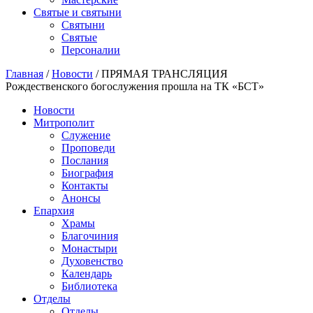
Святые и святыни
Cвятыни
Cвятые
Персоналии
Главная
/
Новости
/
ПРЯМАЯ ТРАНСЛЯЦИЯ
Рождественского богослужения прошла на ТК «БСТ»
Новости
Митрополит
Служение
Проповеди
Послания
Биография
Контакты
Анонсы
Епархия
Храмы
Благочиния
Монастыри
Духовенство
Календарь
Библиотека
Отделы
Отделы