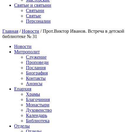
Святые и святыни
Cвятыни
Cвятые
Персоналии
Главная
/
Новости
/
Прот.Виктор Иванов. Встреча в детской
библиотеке № 31
Новости
Митрополит
Служение
Проповеди
Послания
Биография
Контакты
Анонсы
Епархия
Храмы
Благочиния
Монастыри
Духовенство
Календарь
Библиотека
Отделы
Отделы