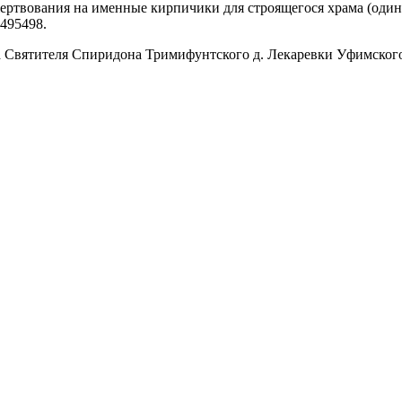
ертвования на именные кирпичики для строящегося храма (один
495498
.
а Святителя Спиридона Тримифунтского д. Лекаревки Уфимско