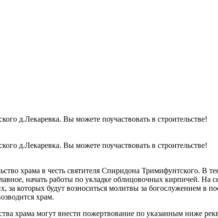
кого д.Лекаревка. Вы можете поучаствовать в строительстве!
кого д.Лекаревка. Вы можете поучаствовать в строительстве!
ьство храма в честь святителя Спиридона Тримифунтского. В те
 главное, начать работы по укладке облицовочных кирпичей. На
, за которых будут возноситься молитвы за богослужением в по
озводится храм.
ства храма могут внести пожертвование по указанным ниже рекв