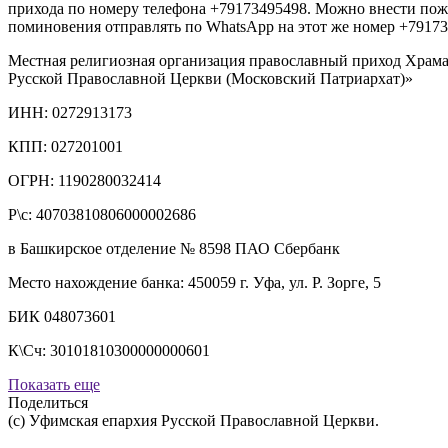
прихода по номеру телефона
+79173495498
. Можно внести пож
поминовения отправлять по WhatsApp на этот же номер
+79173
Местная религиозная организация православный приход Храм
Русской Православной Церкви (Московский Патриархат)»
ИНН:
0272913173
КПП:
027201001
ОГРН:
1190280032414
Р\с:
40703810806000002686
в Башкирское отделение № 8598 ПАО Сбербанк
Место нахождение банка: 450059 г. Уфа,
ул. Р
. Зорге, 5
БИК
048073601
К\Сч:
30101810300000000601
Показать еще
Поделиться
(с) Уфимская епархия Русской Православной Церкви.