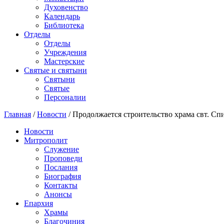
Духовенство
Календарь
Библиотека
Отделы
Отделы
Учреждения
Мастерские
Святые и святыни
Cвятыни
Cвятые
Персоналии
Главная
/
Новости
/
Продолжается строительство храма свт. Сп
Новости
Митрополит
Служение
Проповеди
Послания
Биография
Контакты
Анонсы
Епархия
Храмы
Благочиния