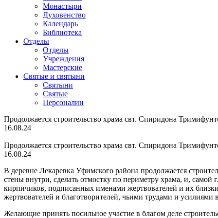
Монастыри
Духовенство
Календарь
Библиотека
Отделы
Отделы
Учреждения
Мастерские
Святые и святыни
Cвятыни
Cвятые
Персоналии
Продолжается строительство храма свт. Спиридона Тримифунтс
16.08.24
Продолжается строительство храма свт. Спиридона Тримифунтс
16.08.24
В деревне Лекаревка Уфимского района продолжается строител
стены внутри, сделать отмостку по периметру храма, и, самой
кирпичиков, подписанных именами жертвователей и их близких
жертвователей и благотворителей, чьими трудами и усилиями в
Желающие принять посильное участие в благом деле строитель