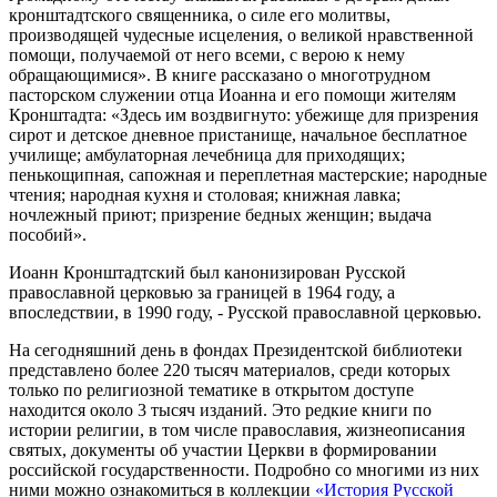
кронштадтского священника, о силе его молитвы,
производящей чудесные исцеления, о великой нравственной
помощи, получаемой от него всеми, с верою к нему
обращающимися». В книге рассказано о многотрудном
пасторском служении отца Иоанна и его помощи жителям
Кронштадта: «Здесь им воздвигнуто: убежище для призрения
сирот и детское дневное пристанище, начальное бесплатное
училище; амбулаторная лечебница для приходящих;
пенькощипная, сапожная и переплетная мастерские; народные
чтения; народная кухня и столовая; книжная лавка;
ночлежный приют; призрение бедных женщин; выдача
пособий».
Иоанн Кронштадтский был канонизирован Русской
православной церковью за границей в 1964 году, а
впоследствии, в 1990 году, ‑ Русской православной церковью.
На сегодняшний день в фондах Президентской библиотеки
представлено более 220 тысяч материалов, среди которых
только по религиозной тематике в открытом доступе
находится около 3 тысяч изданий. Это редкие книги по
истории религии, в том числе православия, жизнеописания
святых, документы об участии Церкви в формировании
российской государственности. Подробно со многими из них
ними можно ознакомиться в коллекции
«История Русской