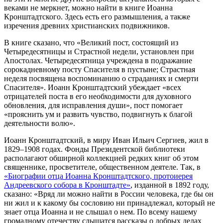
веками не меркнет, можно найти в книге Иоанна
Кронштадтского. Здесь есть его размышления, а также
изречения древних христианских подвижников.
В книге сказано, что «Великий пост, состоящий из
Четыредесятницы и Страстной недели, установлен при
Апостолах. Четыредесятница учреждена в подражание
сорокадневному посту Спасителя в пустыне; Страстная
неделя посвящена воспоминанию о страданиях и смерти
Спасителя». Иоанн Кронштадтский убеждает «всех
отрицателей поста в его необходимости для духовного
обновления, для исправления души», пост помогает
«прояснить ум и развить чувство, подвигнуть к благой
деятельности волю».
Иоанн Кронштадтский, в миру Иван Ильич Сергиев, жил в
1829–1908 годах. Фонды Президентской библиотеки
располагают обширной коллекцией редких книг об этом
священнике, просветителе, общественном деятеле. Так, в
«Биографии отца Иоанна Кронштадтского, протоиерея
Андреевского собора в Кронштадте»
, изданной в 1892 году,
сказано: «Вряд ли можно найти в России человека, где бы он
ни жил и к какому бы сословию ни принадлежал, который не
знает отца Иоанна и не слышал о нем. По всему нашему
громадному отечеству слышатся рассказы о добрых делах