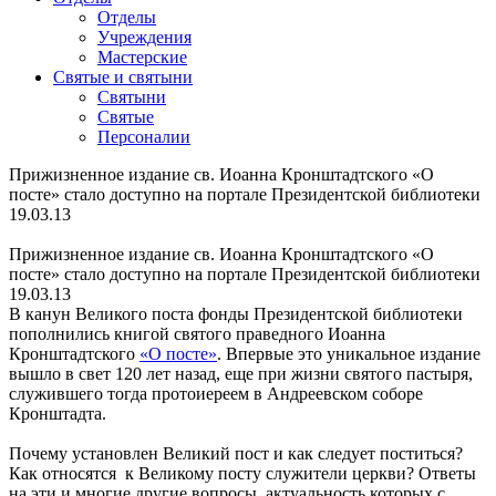
Отделы
Учреждения
Мастерские
Святые и святыни
Cвятыни
Cвятые
Персоналии
Прижизненное издание св. Иоанна Кронштадтского «О
посте» стало доступно на портале Президентской библиотеки
19.03.13
Прижизненное издание св. Иоанна Кронштадтского «О
посте» стало доступно на портале Президентской библиотеки
19.03.13
В канун Великого поста фонды Президентской библиотеки
пополнились книгой святого праведного Иоанна
Кронштадтского
«О посте»
. Впервые это уникальное издание
вышло в свет 120 лет назад, еще при жизни святого пастыря,
служившего тогда протоиереем в Андреевском соборе
Кронштадта.
Почему установлен Великий пост и как следует поститься?
Как относятся к Великому посту служители церкви? Ответы
на эти и многие другие вопросы, актуальность которых с