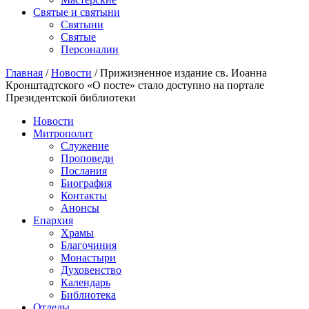
Святые и святыни
Cвятыни
Cвятые
Персоналии
Главная
/
Новости
/
Прижизненное издание св. Иоанна
Кронштадтского «О посте» стало доступно на портале
Президентской библиотеки
Новости
Митрополит
Служение
Проповеди
Послания
Биография
Контакты
Анонсы
Епархия
Храмы
Благочиния
Монастыри
Духовенство
Календарь
Библиотека
Отделы