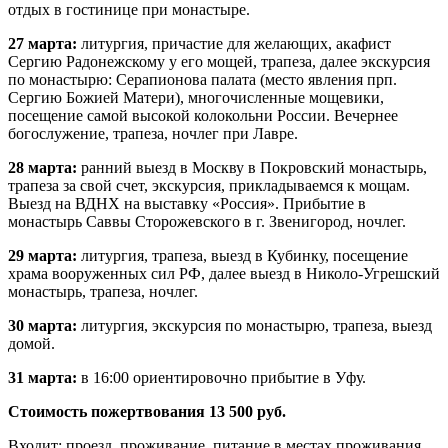
отдых в гостинице при монастыре.
27 марта:
литургия, причастие для желающих, акафист
Сергию Радонежскому у его мощей, трапеза, далее экскурсия
по монастырю: Серапионова палата (место явления прп.
Сергию Божией Матери), многочисленные мощевики,
посещение самой высокой колокольни России. Вечернее
богослужение, трапеза, ночлег при Лавре.
28 марта:
ранний выезд в Москву в Покровский монастырь,
трапеза за свой счет, экскурсия, прикладываемся к мощам.
Выезд на ВДНХ на выставку «Россия». Прибытие в
монастырь Саввы Сторожевского в г. Звенигород, ночлег.
29 марта:
литургия, трапеза, выезд в Кубинку, посещение
храма вооруженных сил РФ, далее выезд в Николо-Угрешский
монастырь, трапеза, ночлег.
30 марта:
литургия, экскурсия по монастырю, трапеза, выезд
домой.
31 марта:
в 16:00 ориентировочно прибытие в Уфу.
Стоимость пожертвования 13 500 руб.
Входит: проезд, проживание, питание в местах проживания.