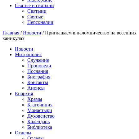
Святые и святыни
Cвятыни
Cвятые
Персоналии
Главная
/
Новости
/
Приглашаем в паломничество на весенних
каникулах
Новости
Митрополит
Служение
Проповеди
Послания
Биография
Контакты
Анонсы
Епархия
Храмы
Благочиния
Монастыри
Духовенство
Календарь
Библиотека
Отделы
Отделы