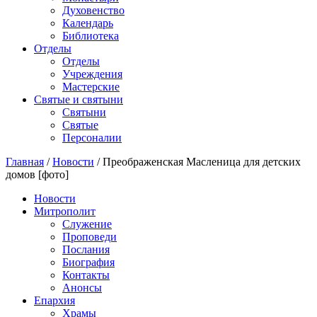
Духовенство
Календарь
Библиотека
Отделы
Отделы
Учреждения
Мастерские
Святые и святыни
Cвятыни
Cвятые
Персоналии
Главная
/
Новости
/
Преображенская Масленица для детских
домов [фото]
Новости
Митрополит
Служение
Проповеди
Послания
Биография
Контакты
Анонсы
Епархия
Храмы