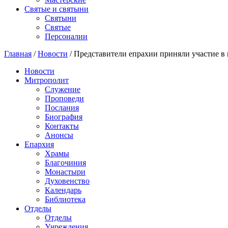
Святые и святыни
Cвятыни
Cвятые
Персоналии
Главная
/
Новости
/
Представители епрахии приняли участие 
Новости
Митрополит
Служение
Проповеди
Послания
Биография
Контакты
Анонсы
Епархия
Храмы
Благочиния
Монастыри
Духовенство
Календарь
Библиотека
Отделы
Отделы
Учреждения