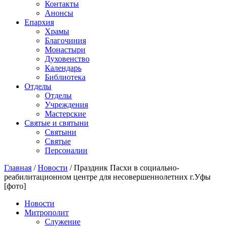
Контакты
Анонсы
Епархия
Храмы
Благочиния
Монастыри
Духовенство
Календарь
Библиотека
Отделы
Отделы
Учреждения
Мастерские
Святые и святыни
Cвятыни
Cвятые
Персоналии
Главная
/
Новости
/
Праздник Пасхи в социально-
реабилитационном центре для несовершеннолетних г.Уфы
[фото]
Новости
Митрополит
Служение