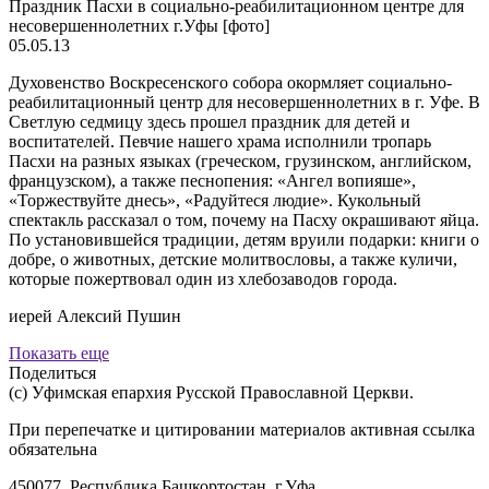
Праздник Пасхи в социально-реабилитационном центре для
несовершеннолетних г.Уфы [фото]
05.05.13
Духовенство Воскресенского собора окормляет социально-
реабилитационный центр для несовершеннолетних в г. Уфе. В
Светлую седмицу здесь прошел праздник для детей и
воспитателей. Певчие нашего храма исполнили тропарь
Пасхи на разных языках (греческом, грузинском, английском,
французском), а также песнопения: «Ангел вопияше»,
«Торжествуйте днесь», «Радуйтеся людие». Кукольный
спектакль рассказал о том, почему на Пасху окрашивают яйца.
По установившейся традиции, детям вруили подарки: книги о
добре, о животных, детские молитвословы, а также куличи,
которые пожертвовал один из хлебозаводов города.
иерей Алексий Пушин
Показать еще
Поделиться
(с) Уфимская епархия Русской Православной Церкви.
При перепечатке и цитировании материалов активная ссылка
обязательна
450077, Республика Башкортостан, г.Уфа,