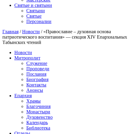
Святые и святыни
Cвятыни
Cвятые
Персоналии
Главная
/
Новости
/
«Православие – духовная основа
патриотического воспитания» — секция XIV Епархиальных
Табынских чтений
Новости
Митрополит
Служение
Проповеди
Послания
Биография
Контакты
Анонсы
Епархия
Храмы
Благочиния
Монастыри
Духовенство
Календарь
Библиотека
Отделы