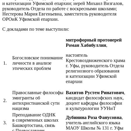
и катехизации Уфимской епархии; иерей Михаил Визгалов,
руководитель Отдела по работе с воскресными школами;
Нестерова Мария Евгеньевна, заместитель руководителя
ОРОиК Уфимской епархии.
С докладами по теме выступили:
митрофорный протоиерей
Роман
Хабибуллин
,
настоятель
Богословское понимание
Крестовоздвиженского храма
1.
личности в анализе
г. Уфы, руководитель Отдела
этических проблем
религиозного образования
и катехизации Уфимской
епархии
Православные философы
Вахитов Рустем Ринатович
,
эмигранты об
кандидат философских наук,
2.
антихристианской сути
доцент кафедры философии
нацизма
и культурологии УУНиТ
Преподавание ОДНК
Дубинина Роза Фанусовна
,
в современных школах
3.
учитель английского языка
Башкортостана, связь
МАОУ Школы № 131 г. Уфы
с Православием