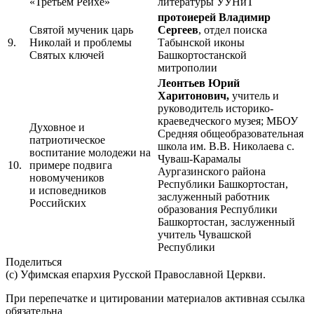
«Третьем Рейхе»
литературы УУНиТ
протоиерей Владимир
Святой мученик царь
Сергеев
, отдел поиска
9.
Николай и проблемы
Табынской иконы
Святых ключей
Башкортостанской
митрополии
Леонтьев Юрий
Харитонович,
учитель и
руководитель историко-
краеведческого музея; МБОУ
Духовное и
Средняя общеобразовательная
патриотическое
школа им. В.В. Николаева с.
воспитание молодежи на
Чуваш-Карамалы
10.
примере подвига
Аургазинского района
новомучеников
Республики Башкортостан,
и исповедников
заслуженный работник
Российских
образования Республики
Башкортостан, заслуженный
учитель Чувашской
Республики
Поделиться
(с) Уфимская епархия Русской Православной Церкви.
При перепечатке и цитировании материалов активная ссылка
обязательна