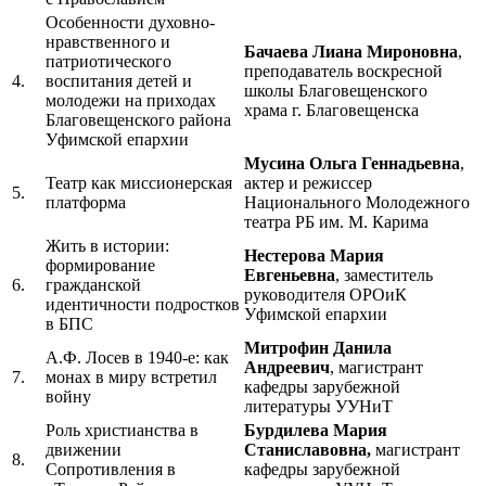
Особенности духовно-
нравственного и
Бачаева Лиана Мироновна
,
патриотического
преподаватель воскресной
4.
воспитания детей и
школы Благовещенского
молодежи на приходах
храма г. Благовещенска
Благовещенского района
Уфимской епархии
Мусина Ольга Геннадьевна
,
Театр как миссионерская
актер и режиссер
5.
платформа
Национального Молодежного
театра РБ им. М. Карима
Жить в истории:
Нестерова Мария
формирование
Евгеньевна
, заместитель
6.
гражданской
руководителя ОРОиК
идентичности подростков
Уфимской епархии
в БПС
Митрофин Данила
А.Ф. Лосев в 1940-е: как
Андреевич
, магистрант
7.
монах в миру встретил
кафедры зарубежной
войну
литературы УУНиТ
Роль христианства в
Бурдилева Мария
движении
Станиславовна,
магистрант
8.
Сопротивления в
кафедры зарубежной