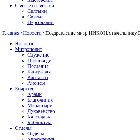
Святые и святыни
Cвятыни
Cвятые
Персоналии
Главная
/
Новости
/
Поздравление митр.НИКОНА начальнику Ро
Новости
Митрополит
Служение
Проповеди
Послания
Биография
Контакты
Анонсы
Епархия
Храмы
Благочиния
Монастыри
Духовенство
Календарь
Библиотека
Отделы
Отделы
Учреждения