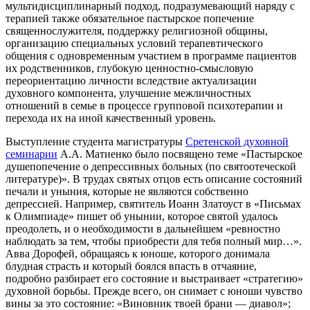
мультидисциплинарный подход, подразумевающий наряду с
терапией также обязательное пастырское попечение
священнослужителя, поддержку религиозной общины,
организацию специальных условий терапевтического
общения с одновременным участием в программе пациентов
их родственников, глубокую ценностно-смысловую
переориентацию личности вследствие актуализации
духовного компонента, улучшение межличностных
отношений в семье в процессе групповой психотерапии и
перехода их на иной качественный уровень.
Выступление студента магистратуры
Сретенской духовной
семинарии
А.А. Матиенко было посвящено теме «Пастырское
душепопечение о депрессивных больных (по святоотеческой
литературе)». В трудах святых отцов есть описание состояний
печали и уныния, которые не являются собственно
депрессией. Например, святитель Иоанн Златоуст в «Письмах
к Олимпиаде» пишет об унынии, которое святой удалось
преодолеть, и о необходимости в дальнейшем «ревностно
наблюдать за тем, чтобы приобрести для тебя полный мир…».
Авва Дорофей, обращаясь к юноше, которого донимала
блудная страсть и который боялся впасть в отчаяние,
подробно разбирает его состояние и выстраивает «стратегию»
духовной борьбы. Прежде всего, он снимает с юноши чувство
вины за это состояние: «Виновник твоей брани — диавол»;