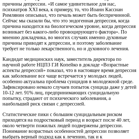
причины депрессии. «И самое удивительное для нас,
психиатров XXI века, к примеру, то, что Иоанн Кассиан
Римлянин описывал, что печаль может быть беспричинной.
Сейчас мы сказали бы, что это эндогенная депрессия, когда
причина находится на биологическом уровне, когда депрессия
возникает без какого-либо провоцирующего фактора». По
мнению докладчика, во многих случаях именно духовные
причины приводят к депрессии, и поэтому заболевание
требует не только лекарственного, но и духовного лечения.
Кандидат медицинских наук, заместитель директора по
научной работе НЦПЗ Г.И Копейко в докладе «Возрастные
аспекты депрессий» показал, что в настоящее время депрессия
как заболевание все чаще встречается у молодых людей,
особенно актуальна проблема суицидов в молодежной среде.
Зафиксировано немало случаев попыток суицида даже у детей
10-12 лет. 91% лиц, предпринимающих суицидальную
попытку, страдают от психического заболевания, а
наибольший риск связан с депрессией.
Статистические пики с большим суицидальным риском
приходятся на подростковый период и возраст после 40 лет,
около четверти пожилых людей подвержены депрессии.
Понимание возрастных особенностей депрессии позволяет
выбрать верный подход как к лечению, так и к