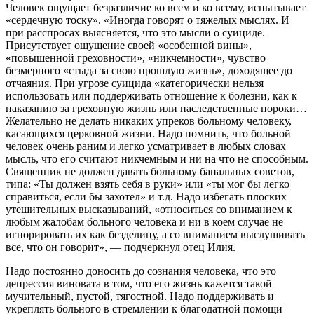
Человек ощущает безразличие ко всем и ко всему, испытывает
«сердечную тоску». «Иногда говорят о тяжелых мыслях. И
при расспросах выясняется, что это мысли о суициде.
Присутствует ощущение своей «особенной вины»,
«повышенной греховности», «никчемности», чувство
безмерного «стыда за свою прошлую жизнь», доходящее до
отчаяния. При угрозе суицида «категорически нельзя
использовать или поддерживать отношение к болезни, как к
наказанию за греховную жизнь или наследственные пороки…
Желательно не делать никаких упреков больному человеку,
касающихся церковной жизни. Надо помнить, что больной
человек очень раним и легко усматривает в любых словах
мысль, что его считают никчемным и ни на что не способным.
Священник не должен давать больному банальных советов,
типа: «Ты должен взять себя в руки» или «ты мог бы легко
справиться, если бы захотел» и т.д. Надо избегать плоских
утешительных высказываний, «относиться со вниманием к
любым жалобам больного человека и ни в коем случае не
игнорировать их как безделицу, а со вниманием выслушивать
все, что он говорит», — подчеркнул отец Илия.
Надо постоянно доносить до сознания человека, что это
депрессия виновата в том, что его жизнь кажется такой
мучительный, пустой, тягостной. Надо поддерживать и
укреплять больного в стремлении к благодатной помощи