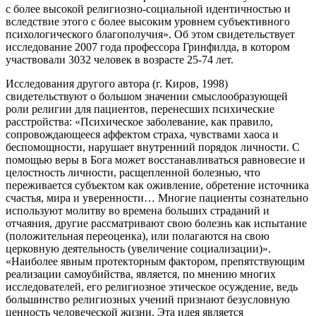
с более высокой религиозно-социальной идентичностью и
вследствие этого с более высоким уровнем субъективного
психологического благополучия». Об этом свидетельствует
исследование 2007 года профессора Гринфилда, в котором
участвовали 3032 человек в возрасте 25-74 лет.
Исследования другого автора (г. Киров, 1998)
свидетельствуют о большом значении смыслообразующей
роли религии для пациентов, перенесших психические
расстройства: «Психическое заболевание, как правило,
сопровождающееся аффектом страха, чувствами хаоса и
беспомощности, нарушает внутренний порядок личности. С
помощью веры в Бога может восстанавливаться равновесие и
целостность личности, расщепленной болезнью, что
переживается субъектом как оживление, обретение источника
счастья, мира и уверенности… Многие пациенты сознательно
используют молитву во времена больших страданий и
отчаяния, другие рассматривают свою болезнь как испытание
(положительная переоценка), или полагаются на свою
церковную деятельность (увеличение социализации)».
«Наиболее явным протекторным фактором, препятствующим
реализации самоубийства, является, по мнению многих
исследователей, его религиозное этическое осуждение, ведь
большинство религиозных учений признают безусловную
ценность человеческой жизни. Эта идея является