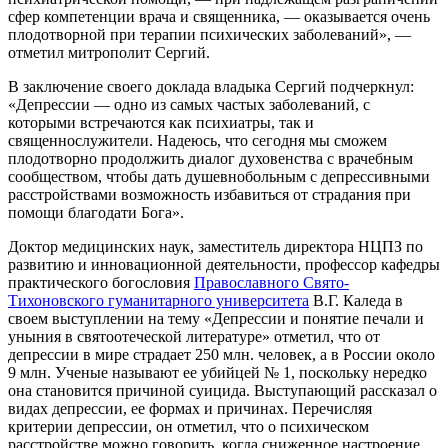
сфер компетенции врача и священника, — оказывается очень
плодотворной при терапии психических заболеваний», —
отметил митрополит Сергий.
В заключение своего доклада владыка Сергий подчеркнул:
«Депрессии — одно из самых частых заболеваний, с
которыми встречаются как психиатры, так и
священнослужители. Надеюсь, что сегодня мы сможем
плодотворно продолжить диалог духовенства с врачебным
сообществом, чтобы дать душевнобольным с депрессивными
расстройствами возможность избавиться от страдания при
помощи благодати Бога».
Доктор медицинских наук, заместитель директора НЦПЗ по
развитию и инновационной деятельности, профессор кафедры
практического богословия
Православного Свято-
Тихоновского
гуманитарного университета
В.Г. Каледа в
своем выступлении на тему «Депрессии и понятие печали и
уныния в святоотеческой литературе» отметил, что от
депрессии в мире страдает 250 млн. человек, а в России около
9 млн. Ученые называют ее убийцей № 1, поскольку нередко
она становится причиной суицида. Выступающий рассказал о
видах депрессии, ее формах и причинах. Перечисляя
критерии депрессии, он отметил, что о психическом
расстройстве можно говорить, когда сниженное настроение