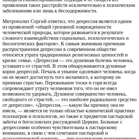
проявления таких расстройств исключительно к психическим
заболеваниям или лишь к бесоодержимости.
Митрополит Сергий отметил, что депрессия является одним
из проявлений «общей греховной поврежденности
человеческой природы, которое развивается в результате
сложного взаимодействия социальных, психологических и
биологических факторов». К самым значимым причинам
распространения депрессии в современном обществе
относятся утрата традиционных религиозных ценностей и
кризис семьи. «Депрессия — это душевная болезнь человека,
уставшего от страстей. В этом обнаруживаются духовные
корни депрессий. Печаль и уныние одолевают человека, когда
он не может достигнуть того желаемого, к которому он
привязан страстью. Переживание тоски и горя всегда
сопровождают утрату человеком того, что он не имел
возможности удержать. Духовное совершенство человека,
свободного от страстей, — это наиболее радикальное средство
от депрессии». «Депрессия, — какую бы причину она не
имела, — является не только областью клинической практики
психиатров и психологов, но также и предметом пастырской
заботы и богословских рассуждений Церкви. Больные с
депрессиями особенно чувствительны к пастырскому
вниманию, в связи с чем сочетание пастырской и
психиатрической помощи, — при надлежащем разграничении