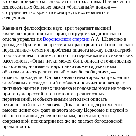
которые придают смысл болезни и страданиям. При лечении
депрессивных больных важен «бригадный» подход —
сотрудничество врача-психиатра, психотерапевта и
священника.
Кандидат философских наук, врач-терапевт высшей
квалификационной категории, сотрудник медицинского
отдела управления
Воронежской епархии
А.А. Шевченко в
докладе «Причины депрессивных расстройств в богословской
перспективе» отметил проблемы диалога между психиатрией
и богословием в понимании опыта переживания психических
расстройств. «Опыт науки может быть описан с точки зрения
богословия, но языком науки невозможно адекватным
образом описать религиозный опыт богообщения», —
отметил докладчик. Он рассказал о некоторых направлениях
зарубежных исследований в области психиатрии, которые
пытались найти в генах человека и головном мозге не только
причину депрессий, но и источник религиозных
переживаний, и объективными методами описать
религиозный опыт человека. Докладчик подчеркнул, что
высоко ценит сам факт диалога между Церковью и наукой в
области помощи душевнобольным, но считает, что
современной психиатрии все же не хватает богословской
преданности.