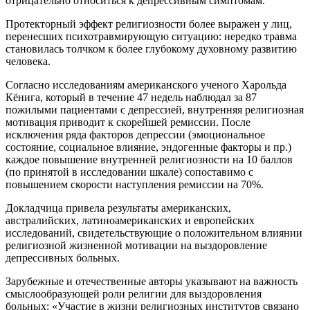
отрицательно относиться к депрессивным симптомам.
Протекторный эффект религиозности более выражен у лиц,
перенесших психотравмирующую ситуацию: нередко травма
становилась толчком к более глубокому духовному развитию
человека.
Согласно исследованиям американского ученого Харольда
Кёнига, который в течение 47 недель наблюдал за 87
пожилыми пациентами с депрессией, внутренняя религиозная
мотивация приводит к скорейшей ремиссии. После
исключения ряда факторов депрессии (эмоциональное
состояние, социальное влияние, эндогенные факторы и пр.)
каждое повышение внутренней религиозности на 10 баллов
(по принятой в исследовании шкале) сопоставимо с
повышением скорости наступления ремиссии на 70%.
Докладчица привела результаты американских,
австралийских, латиноамериканских и европейских
исследований, свидетельствующие о положительном влиянии
религиозной жизненной мотивации на выздоровление
депрессивных больных.
Зарубежные и отечественные авторы указывают на важность
смыслообразующей роли религии для выздоровления
больных: «Участие в жизни религиозных институтов связано