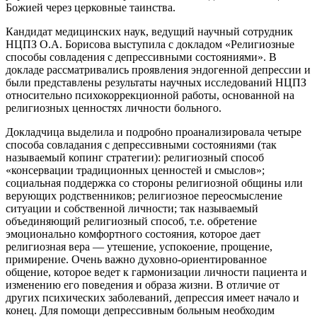
Божией через церковные таинства.
Кандидат медицинских наук, ведущий научный сотрудник
НЦПЗ О.А. Борисова выступила с докладом «Религиозные
способы совладения с депрессивными состояниями». В
докладе рассматривались проявления эндогенной депрессии и
были представлены результаты научных исследований НЦПЗ
относительно психокоррекционной работы, основанной на
религиозных ценностях личности больного.
Докладчица выделила и подробно проанализировала четыре
способа совладания с депрессивными состояниями (так
называемый копинг стратегии): религиозный способ
«консервации традиционных ценностей и смыслов»;
социальная поддержка со стороны религиозной общины или
верующих родственников; религиозное переосмысление
ситуации и собственной личности; так называемый
объединяющий религиозный способ, т.е. обретение
эмоционально комфортного состояния, которое дает
религиозная вера — утешение, успокоение, прощение,
примирение. Очень важно духовно-ориентированное
общение, которое ведет к гармонизации личности пациента и
изменению его поведения и образа жизни. В отличие от
других психических заболеваний, депрессия имеет начало и
конец. Для помощи депрессивным больным необходим