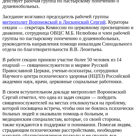
действует рабочая группа по пастырскому попечению о
душевнобольных.
Заседание возглавил председатель рабочей группы
митрополит Воронежский и Лискинский Сергий
. Кураторы
секции — секретарь Комиссии по церковному просвещению и
диаконии, сотрудница ОВЦС М.Б. Нелюбова и член рабочей
группы по пастырскому попечению о душевнобольных,
руководитель направления помощи инвалидам Синодального
отдела по благотворительности В.В. Леонтьева.
В работе секции приняли участие более 50 человек из 14
епархий — священнослужители и миряне Русской
Православной Церкви, ученые-психиатры, сотрудники
Научного центра психического здоровья (НЦПЗ) Российской
академии наук, врачи, церковные социальные работники.
В своем вступительном докладе митрополит Воронежский
Сергий отметил, что одна из задач секции — побудить
священнослужителей на местах откликнуться на проблему,
которой посвящена встреча, чтобы они не боялись психически
больных людей и оказывали помощь и больным, и
медицинским специалистам, которые, со своей стороны,
также нуждаются в поддержке и понимании. Помогая людям,
страдающим психическими расстройствами, необходимо
находить сбалансированные подходы и не сводить все