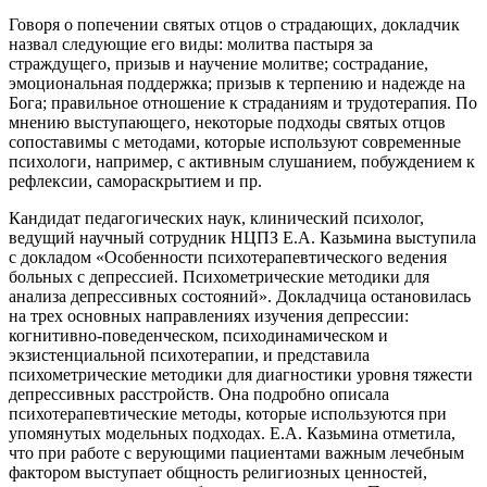
Говоря о попечении святых отцов о страдающих, докладчик
назвал следующие его виды: молитва пастыря за
страждущего, призыв и научение молитве; сострадание,
эмоциональная поддержка; призыв к терпению и надежде на
Бога; правильное отношение к страданиям и трудотерапия. По
мнению выступающего, некоторые подходы святых отцов
сопоставимы с методами, которые используют современные
психологи, например, с активным слушанием, побуждением к
рефлексии, самораскрытием и пр.
Кандидат педагогических наук, клинический психолог,
ведущий научный сотрудник НЦПЗ Е.А. Казьмина выступила
с докладом «Особенности психотерапевтического ведения
больных с депрессией. Психометрические методики для
анализа депрессивных состояний». Докладчица остановилась
на трех основных направлениях изучения депрессии:
когнитивно-поведенческом, психодинамическом и
экзистенциальной психотерапии, и представила
психометрические методики для диагностики уровня тяжести
депрессивных расстройств. Она подробно описала
психотерапевтические методы, которые используются при
упомянутых модельных подходах. Е.А. Казьмина отметила,
что при работе с верующими пациентами важным лечебным
фактором выступает общность религиозных ценностей,