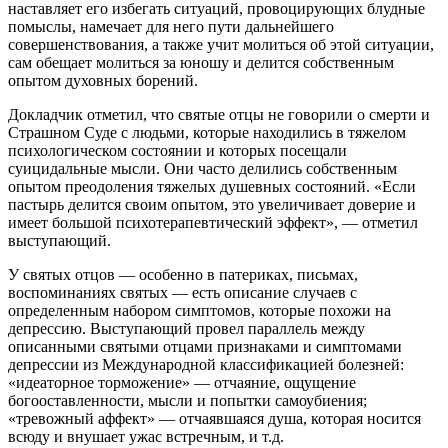
наставляет его избегать ситуаций, провоцирующих блудные
помыслы, намечает для него пути дальнейшего
совершенствования, а также учит молиться об этой ситуации,
сам обещает молиться за юношу и делится собственным
опытом духовных борений.
Докладчик отметил, что святые отцы не говорили о смерти и
Страшном Суде с людьми, которые находились в тяжелом
психологическом состоянии и которых посещали
суицидальные мысли. Они часто делились собственным
опытом преодоления тяжелых душевных состояний. «Если
пастырь делится своим опытом, это увеличивает доверие и
имеет большой психотерапевтический эффект», — отметил
выступающий.
У святых отцов — особенно в патериках, письмах,
воспоминаниях святых — есть описание случаев с
определенным набором симптомов, которые похожи на
депрессию. Выступающий провел параллель между
описанными святыми отцами признаками и симптомами
депрессии из Международной классификацией болезней:
«идеаторное торможение» — отчаяние, ощущение
богооставленности, мысли и попытки самоубиения;
«тревожный аффект» — отчаявшаяся душа, которая носится
всюду и внушает ужас встречным, и т.д.