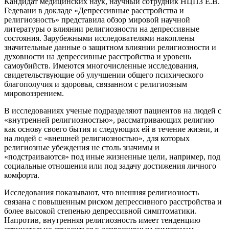
Кандидат медицинских наук, научный сотрудник НЦПЗ Е.В.
Гедевани в докладе «Депрессивные расстройства и
религиозность» представила обзор мировой научной
литературы о влиянии религиозности на депрессивные
состояния. Зарубежными исследователями накоплены
значительные данные о защитном влиянии религиозности и
духовности на депрессивные расстройства и уровень
самоубийств. Имеются многочисленные исследования,
свидетельствующие об улучшении общего психического
благополучия и здоровья, связанном с религиозным
мировоззрением.
В исследованиях ученые подразделяют пациентов на людей с
«внутренней религиозностью», рассматривающих религию
как основу своего бытия и следующих ей в течение жизни, и
на людей с «внешней религиозностью», для которых
религиозные убеждения не столь значимы и
«подстраиваются» под иные жизненные цели, например, под
социальные отношения или под задачу достижения личного
комфорта.
Исследования показывают, что внешняя религиозность
связана с повышенным риском депрессивного расстройства и
более высокой степенью депрессивной симптоматики.
Напротив, внутренняя религиозность имеет тенденцию