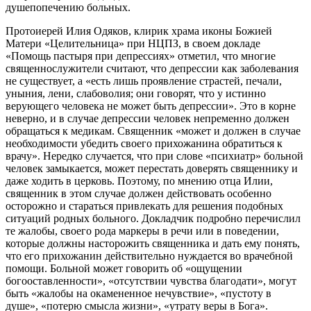
душепопечению больных.
Протоиерей Илия Одяков, клирик храма иконы Божией
Матери «Целительница» при НЦПЗ, в своем докладе
«Помощь пастыря при депрессиях» отметил, что многие
священнослужители считают, что депрессии как заболевания
не существует, а «есть лишь проявление страстей, печали,
уныния, лени, слабоволия; они говорят, что у истинно
верующего человека не может быть депрессии». Это в корне
неверно, и в случае депрессии человек непременно должен
обращаться к медикам. Священник «может и должен в случае
необходимости убедить своего прихожанина обратиться к
врачу». Нередко случается, что при слове «психиатр» больной
человек замыкается, может перестать доверять священнику и
даже ходить в церковь. Поэтому, по мнению отца Илии,
священник в этом случае должен действовать особенно
осторожно и стараться привлекать для решения подобных
ситуаций родных больного. Докладчик подробно перечислил
те жалобы, своего рода маркеры в речи или в поведении,
которые должны насторожить священника и дать ему понять,
что его прихожанин действительно нуждается во врачебной
помощи. Больной может говорить об «ощущении
богооставленности», «отсутствии чувства благодати», могут
быть «жалобы на окамененное нечувствие», «пустоту в
душе», «потерю смысла жизни», «утрату веры в Бога».