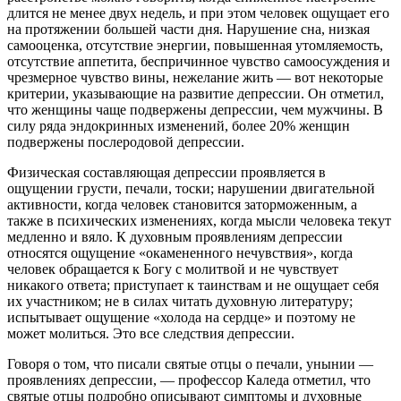
длится не менее двух недель, и при этом человек ощущает его
на протяжении большей части дня. Нарушение сна, низкая
самооценка, отсутствие энергии, повышенная утомляемость,
отсутствие аппетита, беспричинное чувство самоосуждения и
чрезмерное чувство вины, нежелание жить — вот некоторые
критерии, указывающие на развитие депрессии. Он отметил,
что женщины чаще подвержены депрессии, чем мужчины. В
силу ряда эндокринных изменений, более 20% женщин
подвержены послеродовой депрессии.
Физическая составляющая депрессии проявляется в
ощущении грусти, печали, тоски; нарушении двигательной
активности, когда человек становится заторможенным, а
также в психических изменениях, когда мысли человека текут
медленно и вяло. К духовным проявлениям депрессии
относятся ощущение «окамененного нечувствия», когда
человек обращается к Богу с молитвой и не чувствует
никакого ответа; приступает к таинствам и не ощущает себя
их участником; не в силах читать духовную литературу;
испытывает ощущение «холода на сердце» и поэтому не
может молиться. Это все следствия депрессии.
Говоря о том, что писали святые отцы о печали, унынии —
проявлениях депрессии, — профессор Каледа отметил, что
святые отцы подробно описывают симптомы и духовные