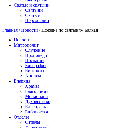
Святые и святыни
Cвятыни
Cвятые
Персоналии
Главная
/
Новости
/
Поездка по святыням Балкан
Новости
Митрополит
Служение
Проповеди
Послания
Биография
Контакты
Анонсы
Епархия
Храмы
Благочиния
Монастыри
Духовенство
Календарь
Библиотека
Отделы
Отделы
Учреждения