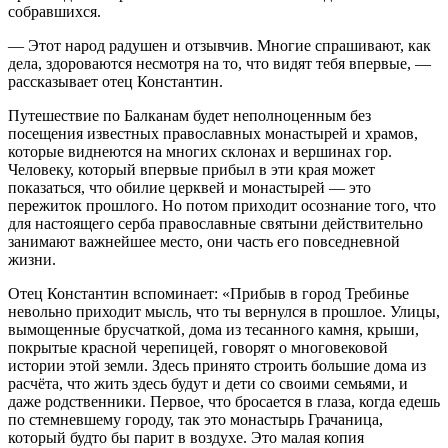
собравшихся.
— Этот народ радушен и отзывчив. Многие спрашивают, как
дела, здороваются несмотря на то, что видят тебя впервые, —
рассказывает отец Константин.
Путешествие по Балканам будет неполноценным без
посещения известных православных монастырей и храмов,
которые виднеются на многих склонах и вершинах гор.
Человеку, который впервые прибыл в эти края может
показаться, что обилие церквей и монастырей — это
пережиток прошлого. Но потом приходит осознание того, что
для настоящего серба православные святыни действительно
занимают важнейшее место, они часть его повседневной
жизни.
Отец Константин вспоминает: «Прибыв в город Требинье
невольно приходит мысль, что ты вернулся в прошлое. Улицы,
вымощенные брусчаткой, дома из тесанного камня, крыши,
покрытые красной черепицей, говорят о многовековой
истории этой земли. Здесь принято строить большие дома из
расчёта, что жить здесь будут и дети со своими семьями, и
даже родственники. Первое, что бросается в глаза, когда едешь
по стемневшему городу, так это монастырь Грачаница,
который будто бы парит в воздухе. Это малая копия