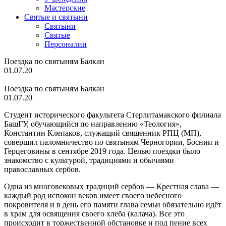
Мастерские
Святые и святыни
Cвятыни
Cвятые
Персоналии
Поездка по святыням Балкан
01.07.20
Поездка по святыням Балкан
01.07.20
Студент исторического факультета Стерлитамакского филиала
БашГУ, обучающийся по направлению «Теология»,
Константин Клепаков, служащий священник РПЦ (МП),
совершил паломничество по святыням Черногории, Боснии и
Герцеговины в сентябре 2019 года. Целью поездки было
знакомство с культурой, традициями и обычаями
православных сербов.
Одна из многовековых традиций сербов — Крестная слава —
каждый род испокон веков имеет своего небесного
покровителя и в день его памяти глава семьи обязательно идёт
в храм для освящения своего хлеба (калача). Все это
происходит в торжественной обстановке и под пение всех