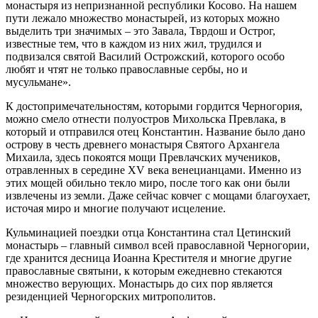
монастыря из непризнанной республики Косово. На нашем
пути лежало множество монастырей, из которых можно
выделить три значимых – это Завала, Тврдош и Острог,
известные тем, что в каждом из них жил, трудился и
подвизался святой Василий Острожский, которого особо
любят и чтят не только православные сербы, но и
мусульмане».
К достопримечательностям, которыми гордится Черногория,
можно смело отнести полуостров Михольска Превлака, в
который и отправился отец Константин. Название было дано
острову в честь древнего монастыря Святого Архангела
Михаила, здесь покоятся мощи Превлачских мучеников,
отравленных в середине XV века венецианцами. Именно из
этих мощей обильно текло миро, после того как они были
извлечены из земли. Даже сейчас ковчег с мощами благоухает,
источая миро и многие получают исцеление.
Кульминацией поездки отца Константина стал Цетинский
монастырь – главный символ всей православной Черногории,
где хранится десница Иоанна Крестителя и многие другие
православные святыни, к которым ежедневно стекаются
множество верующих. Монастырь до сих пор является
резиденцией Черногорских митрополитов.