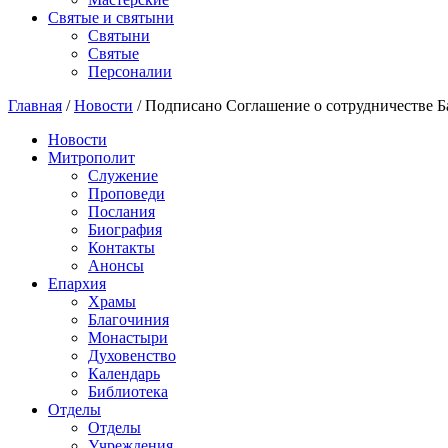
Святые и святыни
Cвятыни
Cвятые
Персоналии
Главная
/
Новости
/
Подписано Соглашение о сотрудничестве 
Новости
Митрополит
Служение
Проповеди
Послания
Биография
Контакты
Анонсы
Епархия
Храмы
Благочиния
Монастыри
Духовенство
Календарь
Библиотека
Отделы
Отделы
Учреждения