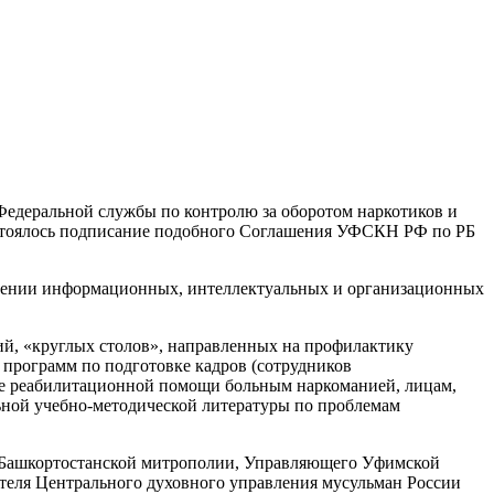
 Федеральной службы по контролю за оборотом наркотиков и
состоялось подписание подобного Соглашения УФСКН РФ по РБ
инении информационных, интеллектуальных и организационных
ий, «круглых столов», направленных на профилактику
 программ по подготовке кадров (сотрудников
ние реабилитационной помощи больным наркоманией, лицам,
ьной учебно-методической литературы по проблемам
ашкортостанской митрополии, Управляющего Уфимской
еля Центрального духовного управления мусульман России