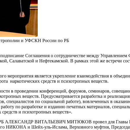
митрополии и УФСКН России по РБ
сь подписание Соглашения о сотрудничестве между Управлением
ской, Салаватской и Нефтекамской. В рамках этой же встречи 
го мероприятия является укрепление взаимодействия в объед
рота наркотических средств и психотропных веществ.
ности в проведении конференций, форумов, семинаров, совещан
хотропных веществ. Предусматривается разработка и реализация
ов, специалистов по социальной работе), вовлеченных в оказа
работу по разработке и изданию печатных материалов, специал
 средств и психотропных веществ».
 по РБ АЛЕКСАНДР ВИТАЛЬЕВИЧ МИТЮКОВ провел для Главы Б
го НИКОНА и Шейх-уль-Ислама, Верховного муфтия, Председат