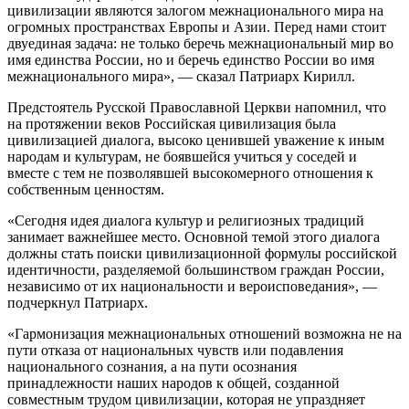
цивилизации являются залогом межнационального мира на
огромных пространствах Европы и Азии. Перед нами стоит
двуединая задача: не только беречь межнациональный мир во
имя единства России, но и беречь единство России во имя
межнационального мира», — сказал Патриарх Кирилл.
Предстоятель Русской Православной Церкви напомнил, что
на протяжении веков Российская цивилизация была
цивилизацией диалога, высоко ценившей уважение к иным
народам и культурам, не боявшейся учиться у соседей и
вместе с тем не позволявшей высокомерного отношения к
собственным ценностям.
«Сегодня идея диалога культур и религиозных традиций
занимает важнейшее место. Основной темой этого диалога
должны стать поиски цивилизационной формулы российской
идентичности, разделяемой большинством граждан России,
независимо от их национальности и вероисповедания», —
подчеркнул Патриарх.
«Гармонизация межнациональных отношений возможна не на
пути отказа от национальных чувств или подавления
национального сознания, а на пути осознания
принадлежности наших народов к общей, созданной
совместным трудом цивилизации, которая не упраздняет