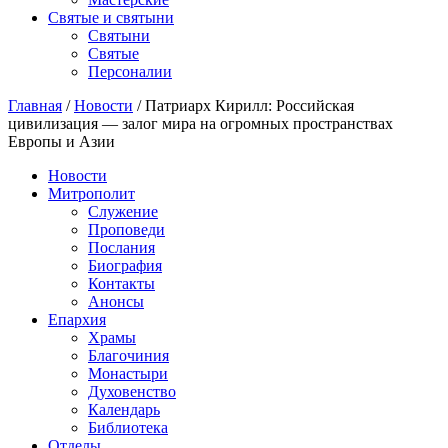
Святые и святыни
Cвятыни
Cвятые
Персоналии
Главная
/
Новости
/
Патриарх Кирилл: Российская
цивилизация — залог мира на огромных пространствах
Европы и Азии
Новости
Митрополит
Служение
Проповеди
Послания
Биография
Контакты
Анонсы
Епархия
Храмы
Благочиния
Монастыри
Духовенство
Календарь
Библиотека
Отделы