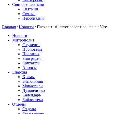
Святые и святыни
Cвятыни
Cвятые
Персоналии
Главная
/
Новости
/
Пасхальный автопробег прошел в г.Уфе
Новости
Митрополит
Служение
Проповеди
Послания
Биография
Контакты
Анонсы
Епархия
Храмы
Благочиния
Монастыри
Духовенство
Календарь
Библиотека
Отделы
Отделы
Учреждения