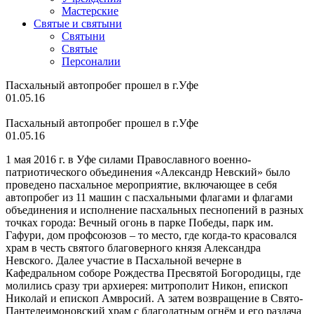
Мастерские
Святые и святыни
Cвятыни
Cвятые
Персоналии
Пасхальный автопробег прошел в г.Уфе
01.05.16
Пасхальный автопробег прошел в г.Уфе
01.05.16
1 мая 2016 г. в Уфе силами Православного военно-
патриотического объединения «Александр Невский» было
проведено пасхальное мероприятие, включающее в себя
автопробег из 11 машин с пасхальными флагами и флагами
объединения и исполнение пасхальных песнопений в разных
точках города: Вечный огонь в парке Победы, парк им.
Гафури, дом профсоюзов – то место, где когда-то красовался
храм в честь святого благоверного князя Александра
Невского. Далее участие в Пасхальной вечерне в
Кафедральном соборе Рождества Пресвятой Богородицы, где
молились сразу три архиерея: митрополит Никон, епископ
Николай и епископ Амвросий. А затем возвращение в Свято-
Пантелеимоновский храм с благодатным огнём и его раздача