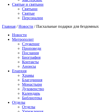
Святые и святыни
Cвятыни
Cвятые
Персоналии
Главная
/
Новости
/
Пасхальные подарки для бездомных
Новости
Митрополит
Служение
Проповеди
Послания
Биография
Контакты
Анонсы
Епархия
Храмы
Благочиния
Монастыри
Духовенство
Календарь
Библиотека
Отделы
Отделы
Учреждения