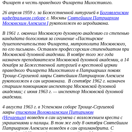
Филарет в честь праведного Филарета Милостивого.
26 апреля 1959 г. за Божественной литургией в
Богоявленском
кафедральном соборе
г. Москвы
Святейшим Патриархом
Московским Алексием I
рукоположен во иеродиакона.
В 1961 г. окончил Московскую духовную академию со степенью
кандидата богословия за сочинение «Пастырское
душепопечительство Филарета, митрополита Московского,
по его письмам». Оставлен профессорским стипендиатом при
Московской духовной академии. В ноябре того же года
назначен преподавателем Московской духовной академии, а 14
декабря за Божественной литургией в крестовой церкви
праведного Филарета Милостивого в Патриарших покоях
Троице-Сергиевой лавры Святейшим Патриархом Алексием
рукоположен в сан иеромонаха. В сентябре 1962 г. назначен
старшим помощником инспектора Московской духовной
академии; с июня 1963 г. — инспектор Московской духовной
академии.
4 августа 1963 г. в Успенском соборе Троице-Сергиевой
лавры
епископом Волоколамским Питиримом
(Нечаевым)
возведен в сан игумена с возложением креста с
украшениями и палицы. В том же году 8 октября Святейшим
Патриархом Алексием возведен в сан архимандрита. С