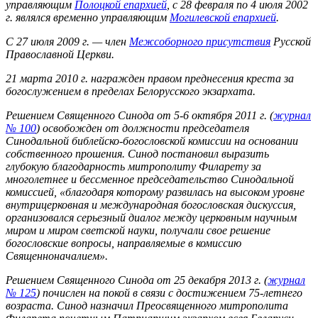
управляющим
Полоцкой епархией
, с 28 февраля по 4 июля 2002
г. являлся временно управляющим
Могилевской епархией
.
С 27 июля 2009 г. — член
Межсоборного присутствия
Русской
Православной Церкви.
21 марта 2010 г. награжден правом преднесения креста за
богослужением в пределах Белорусского экзархата.
Решением Священного Синода от 5-6 октября 2011 г. (
журнал
№ 100
) освобожден от должности председателя
Синодальной библейско-богословской комиссии на основании
собственного прошения. Синод постановил выразить
глубокую благодарность митрополиту Филарету за
многолетнее и бессменное председательство Синодальной
комиссией, «благодаря которому развилась на высоком уровне
внутрицерковная и международная богословская дискуссия,
организовался серьезный диалог между церковным научным
миром и миром светской науки, получали свое решение
богословские вопросы, направляемые в комиссию
Священноначалием».
Решением Священного Синода от 25 декабря 2013 г. (
журнал
№ 125
) почислен на покой в связи с достижением 75-летнего
возраста. Синод назначил Преосвященного митрополита