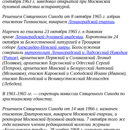
сентября 1963 г. заведовал открытой при Московской
духовной академии аспирантурой.
Решением Священного Синода от 8 октября 1965 г. избран
епископом Тихвинским, викарием
Ленинградской епархии
.
Наречен во епископа 23 октября 1965 г. в домовом
храме
Ленинградской духовной академии
. Хиротонисан 24
октября за Божественной литургией в Троицком
соборе
Александро-Невской лавры
. Богослужения
совершили
митрополит Ленинградский и Ладожский Никодим
(Ротов)
, архиепископ Пермский и Соликамский Леонид
(Поляков), архиепископ Херсонский и Одесский Сергий
(Петров), архиепископ Минский и Белорусский Антоний
(Мельников), епископ Кировский и Слободской Иоанн (Иванов),
епископ Вологодский и Великоустюжский Мелхиседек
(Лебедев).
В 1961-1965 гг. — секретарь комиссии Священного Синода по
христианскому единству.
Решением Священного Синода от 14 мая 1966 г. назначен
епископом Дмитровским, викарием Московской епархии, и
ректором Московской духовной академии. 7 октября того же
года назначен членом редакционной коллегии журнала
«Богословские труды». 28 ноября 1968 г. назначен вторым