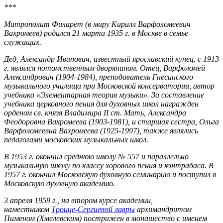
***
Митрополит Филарет (в миру Кирилл Варфоломеевич
Вахромеев) родился 21 марта 1935 г. в Москве в семье
служащих.
Дед, Александр Иванович, известный ярославский купец, с 1913
г. являлся потомственным дворянином. Отец, Варфоломей
Александрович (1904-1984), преподаватель Гнесинского
музыкального училища при Московской консерватории, автор
учебника «Элементарная теория музыки». За составление
учебника церковного пения для духовных школ награжден
орденом св. князя Владимира II ст. Мать, Александра
Феодоровна Вахромеева (1903-1981), и старшая сестра, Ольга
Варфоломеевна Вахромеева (1925-1997), также являлись
педагогами московских музыкальных школ.
В 1953 г. окончил среднюю школу № 557 и параллельно
музыкальную школу по классу хорового пения и контрабаса. В
1957 г. окончил Московскую духовную семинарию и поступил в
Московскую духовную академию.
3 апреля 1959 г., на втором курсе академии,
наместником
Троице-Сергиевой лавры
архимандритом
Пименом (Хмелевским) пострижен в монашество с именем