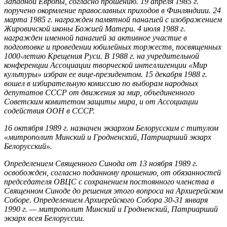
Западной Европы, согласно прошению. 19 апреля 1985 г.
поручено окормление православных приходов в Финляндиии. 24
марта 1985 г. награжден памятной панагией с изображением
Жировичской иконы Божией Матери. 4 июля 1988 г.
награжден именной панагией за активное участие в
подготовке и проведении юбилейных торжеств, посвященных
1000-летию Крещения Руси. В 1988 г. на учредительной
конференции Ассоциации творческой интеллигенции «Мир
культуры» избран ее вице-президентом. 15 декабря 1988 г.
вошел в избирательную комиссию по выборам народных
депутатов СССР от движения за мир, объединенного
Советским комитетом защиты мира, и от Ассоциации
содействия ООН в СССР.
16 октября 1989 г. назначен экзархом Белорусским с титулом
«митрополит Минский и Гродненский, Патриарший экзарх
Белорусский».
Определением Священного Синода от 13 ноября 1989 г.
освобожден, согласно поданному прошению, от обязанностей
председателя ОВЦС с сохранением постоянного членства в
Священном Синоде до решения этого вопроса на Архиерейском
Соборе. Определением Архиерейского Собора 30-31 января
1990 г. — митрополит Минский и Гродненский, Патриарший
экзарх всея Белоруссии.