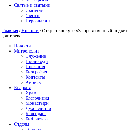
Святые и святыни
Cвятыни
Cвятые
Персоналии
Главная
/
Новости
/
Открыт конкурс «За нравственный подвиг
учителя»
Новости
Митрополит
Служение
Проповеди
Послания
Биография
Контакты
Анонсы
Епархия
Храмы
Благочиния
Монастыри
Духовенство
Календарь
Библиотека
Отделы
Отделы