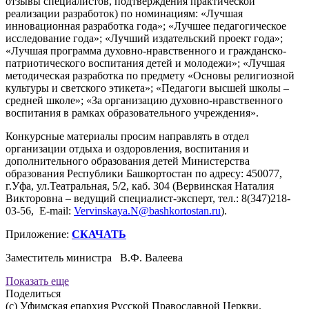
отзывы специалистов, подтверждения практической
реализации разработок) по номинациям: «Лучшая
инновационная разработка года»; «Лучшее педагогическое
исследование года»; «Лучший издательский проект года»;
«Лучшая программа духовно-нравственного и гражданско-
патриотического воспитания детей и молодежи»; «Лучшая
методическая разработка по предмету «Основы религиозной
культуры и светского этикета»; «Педагоги высшей школы –
средней школе»; «За организацию духовно-нравственного
воспитания в рамках образовательного учреждения».
Конкурсные материалы просим направлять в отдел
организации отдыха и оздоровления, воспитания и
дополнительного образования детей Министерства
образования Республики Башкортостан по адресу: 450077,
г.Уфа, ул.Театральная, 5/2, каб. 304 (Вервинская Наталия
Викторовна – ведущий специалист-эксперт, тел.: 8(347)218-
03-56, E-mail:
Vervinskaya.N@bashkortostan.ru
).
Приложение:
СКАЧАТЬ
Заместитель министра В.Ф. Валеева
Показать еще
Поделиться
(с) Уфимская епархия Русской Православной Церкви.