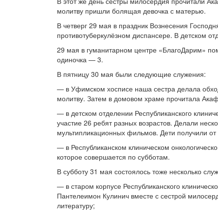
В этот же день сёстры милосердия прочитали Ак
молитву пришли болящая девочка с матерью.
В четверг 29 мая в праздник Вознесения Господ
противотуберкулёзном диспансере. В детском от
29 мая в гуманитарном центре «БлагоДарим» пом
одиночка — 3.
В пятницу 30 мая были следующие служения:
— в Уфимском хосписе наша сестра делала обход
молитву. Затем в домовом храме прочитала Акаф
— в детском отделении Республиканского клинич
участие 26 ребят разных возрастов. Делали неск
мультипликационных фильмов. Дети получили от 
— в Республиканском клиническом онкологическо
которое совершается по субботам.
В субботу 31 мая состоялось тоже несколько слу
— в старом корпусе Республиканского клиническ
Пантелеимон Кулинич вместе с сестрой милосер
литературу;