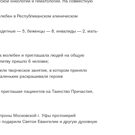
ской онкологии и гематологии. На совместную
олебен в Республиканском клиническом
одетные — 5, беженцы — 8, инвалиды — 2, мать-
 на молебен и приглашала людей на общую
литву пришло 6 человек;
ели творческое занятие, в котором приняло
 маленькие раскрашивали героев
 приглашая пациентов на Таинство Причастия,
атроны Московской г. Уфы протоиерей
 подарили Святое Евангелие и другую духовную