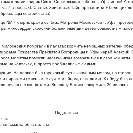
и гематологии клирик Свято-Сергиевского собора г. Уфы иерей Ар
нка, 7 взрослых). Святых Христовых Тайн причастили 9 болящих де
обровольцы сестричества;
ице №17 клирик храма св. блж. Матроны Московской г. Уфы прото
стры милосердия скрасили больничные дни детей совместным изго
ы милосердия помогали в палатах кормить немощных жителей обе
рик храма Рождества Пресвятой Богородицы г. Уфы иерей Алексий 
осле молитвы помогли насельникам возвратиться в свои комнаты. О
орые на колясках, и просто пообщались с людьми;
щих. На первое был гороховый суп с копчёным мясом, на второе —
 и пирогами (мясным, с луком и яйцом, с ягодами). К обеду был 
кже печенье с конфетами. Во славу Божию накормили 20 человек.
Поделиться
кви.
вная ссылка обязательна