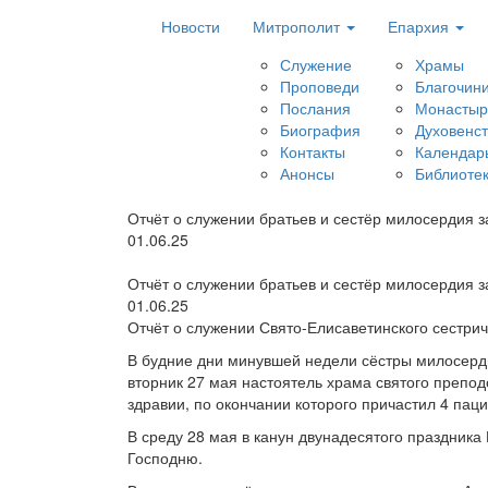
Новости
Митрополит
Епархия
Служение
Храмы
Проповеди
Благочин
Послания
Монастыр
Биография
Духовенс
Контакты
Календар
Анонсы
Библиоте
Отчёт о служении братьев и сестёр милосердия з
01.06.25
Отчёт о служении братьев и сестёр милосердия з
01.06.25
Отчёт о служении Свято-Елисаветинского сестри
В будние дни минувшей недели сёстры милосерди
вторник 27 мая настоятель храма святого препо
здравии, по окончании которого причастил 4 паци
В среду 28 мая в канун двунадесятого праздник
Господню.