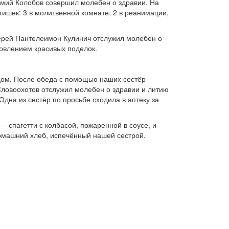
темий Колобов совершил молебен о здравии. На
тишек: 3 в молитвенной комнате, 2 в реанимации,
иерей Пантелеимон Кулинич отслужил молебен о
товлением красивых поделок.
дом. После обеда с помощью наших сестёр
Словоохотов отслужил молебен о здравии и литию
дна из сестёр по просьбе сходила в аптеку за
 спагетти с колбасой, пожаренной в соусе, и
домашний хлеб, испечённый нашей сестрой.