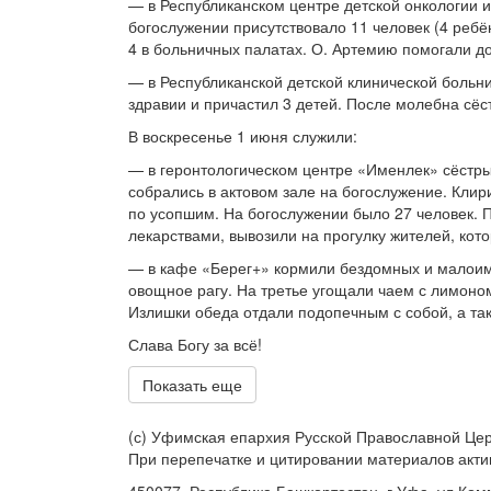
— в Республиканском центре детской онкологии 
богослужении присутствовало 11 человек (4 ребё
4 в больничных палатах. О. Артемию помогали д
— в Республиканской детской клинической больн
здравии и причастил 3 детей. После молебна сё
В воскресенье 1 июня служили:
— в геронтологическом центре «Именлек» сёстр
собрались в актовом зале на богослужение. Кли
по усопшим. На богослужении было 27 человек. П
лекарствами, вывозили на прогулку жителей, кот
— в кафе «Берег+» кормили бездомных и малоиму
овощное рагу. На третье угощали чаем с лимоном
Излишки обеда отдали подопечным с собой, а та
Слава Богу за всё!
Показать еще
(с) Уфимская епархия Русской Православной Цер
При перепечатке и цитировании материалов акти