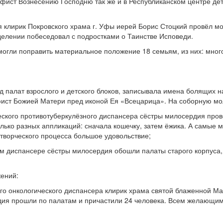
афист Вознесению Господню так же и в Республиканском центре дет
ня клирик Покровского храма г. Уфы иерей Борис Стоцкий провёл м
делении побеседовал с подростками о Таинстве Исповеди.
огли поправить материальное положение 18 семьям, из них: мног
 палат взрослого и детского блоков, записывала имена болящих
ист Божией Матери пред иконой Ея «Всецарица». На соборную мо
еского противотуберкулёзного диспансера сёстры милосердия пров
олько разных аппликаций: сначала кошечку, затем ёжика. А самые
творческого процесса большое удовольствие;
м диспансере сёстры милосердия обошли палаты старого корпуса,
жений:
ого онкологического диспансера клирик храма святой блаженной М
дия прошли по палатам и причастили 24 человека. Всем желающим