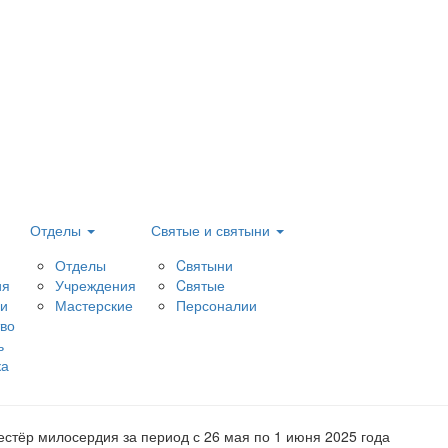
Отделы
Святые и святыни
Отделы
Cвятыни
ия
Учреждения
Cвятые
и
Мастерские
Персоналии
тво
ь
ка
естёр милосердия за период с 26 мая по 1 июня 2025 года