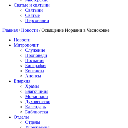
Святые и святыни
Cвятыни
Cвятые
Персоналии
Главная
/
Новости
/
Освящение Иордани в Чесноковке
Новости
Митрополит
Служение
Проповеди
Послания
Биография
Контакты
Анонсы
Епархия
Храмы
Благочиния
Монастыри
Духовенство
Календарь
Библиотека
Отделы
Отделы
Учреждения