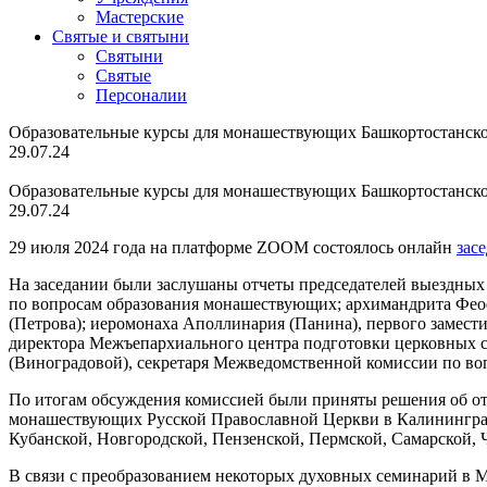
Мастерские
Святые и святыни
Cвятыни
Cвятые
Персоналии
Образовательные курсы для монашествующих Башкортостанск
29.07.24
Образовательные курсы для монашествующих Башкортостанск
29.07.24
29 июля 2024 года на платформе ZOOM состоялось онлайн
зас
На заседании были заслушаны отчеты председателей выездных
по вопросам образования монашествующих; архимандрита Феофи
(Петрова); иеромонаха Аполлинария (Панина), первого замест
директора Межъепархиального центра подготовки церковных 
(Виноградовой), секретаря Межведомственной комиссии по в
По итогам обсуждения комиссией были приняты решения об отк
монашествующих Русской Православной Церкви в Калининград
Кубанской, Новгородской, Пензенской, Пермской, Самарской, 
В связи с преобразованием некоторых духовных семинарий в