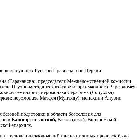
онашествующих Русской Православной Церкви.
ана (Тараканова), председателя Межведомственной комиссии
члена Научно-методического совета; архимандрита Варфоломея
уховной семинарии; иеромонаха Серафима (Лопухова),
еркви; иеромонаха Матфея (Мунтяну); монахини Анувии
 базовой подготовки в области богословия для
сов в
Башкортостанской,
Вологодской, Воронежской,
ской епархиях.
 и на основании заключений инспекционных проверок было