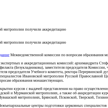
ой митрополии получили аккредитацию
ой митрополии получили аккредитацию
едание
Межведомственной комиссии по вопросам образования м
 экспертных и аккредитационных комиссий: архимандрита Стеф
лакта (Безукладникова), заместителя председателя Комиссии, 
ителя председателя Учебного комитета, ректора Перервинской д
специалистов Ивановской митрополии Русской Православной Ц
опросам образования монашествующих.
рытии курсов с выдачей представления на право осуществления
ской и Мурманской митрополиях, а также об аккредитации кур
Чувашской митрополиях, Брянской, Псковской, Тверской, Тихвин
 Межъепархиальные центры подготовки церковных специалистов