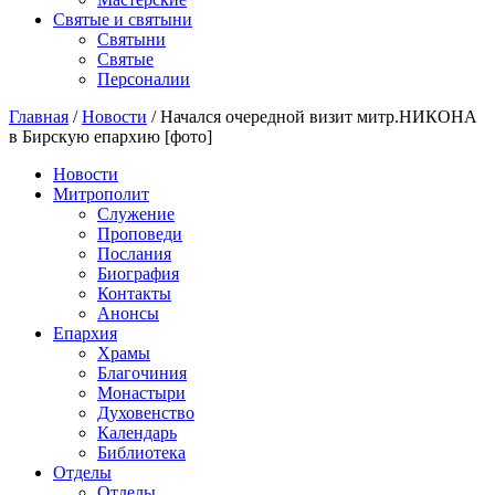
Святые и святыни
Cвятыни
Cвятые
Персоналии
Главная
/
Новости
/
Начался очередной визит митр.НИКОНА
в Бирскую епархию [фото]
Новости
Митрополит
Служение
Проповеди
Послания
Биография
Контакты
Анонсы
Епархия
Храмы
Благочиния
Монастыри
Духовенство
Календарь
Библиотека
Отделы
Отделы