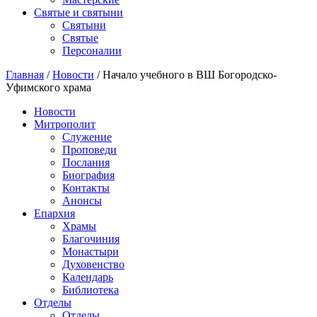
Святые и святыни
Cвятыни
Cвятые
Персоналии
Главная
/
Новости
/
Начало учебного в ВШ Богородско-
Уфимского храма
Новости
Митрополит
Служение
Проповеди
Послания
Биография
Контакты
Анонсы
Епархия
Храмы
Благочиния
Монастыри
Духовенство
Календарь
Библиотека
Отделы
Отделы