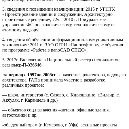
3. сведения о повышении квалификации: 2015 г. УГНТУ,
«Проектирование зданий и сооружений. Архитектурно-
строительные решения», 72ч.; 2010 г. Приуральское
управление ФС по экологическому, технологическому и
атомному надзору;
4. сведения об обучении информационно-коммуникативным
технологиям: 2011 г. ЗАО ОГРН «Нанософт» курс обучения
по программе «Работа в nanoCAD CПДС»;
5. 2017г. Включение в Национальный реестр специалистов,
рег.номер-П-036646
за период с 1997по 2008гг
. в качестве архитектора, ведущего
архитектора, ГАПа принимала участие в разработке
различных проектов:
— школ, интернатов (с. Сазово, с. Кирюшкино, г.Зилаир, с.
Акбуляк, г. Караидель и др.)
— объектов соц.назначения –аптеки, офисные здания,
автостоянки и др.
-обыденный храм (г. Кемерово, г. Уфа), эскизные проекты