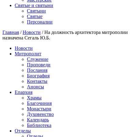
Святые и святыни
Cвятыни
Cвятые
Персоналии
Главная
/
Новости
/
На должность архитектора митрополии
назначена Сегаль Ю.Б.
Новости
Митрополит
Служение
Проповеди
Послания
Биография
Контакты
Анонсы
Епархия
Храмы
Благочиния
Монастыри
Духовенство
Календарь
Библиотека
Отделы
Отделы