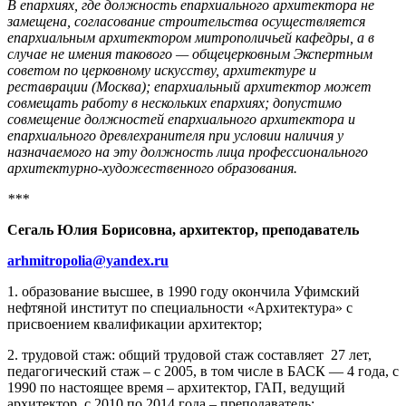
В епархиях, где должность епархиального архитектора не
замещена, согласование строительства осуществляется
епархиальным архитектором митрополичьей кафедры, а в
случае не имения такового — общецерковным Экспертным
советом по церковному искусству, архитектуре и
реставрации (Москва); епархиальный архитектор может
совмещать работу в нескольких епархиях; допустимо
совмещение должностей епархиального архитектора и
епархиального древлехранителя при условии наличия у
назначаемого на эту должность лица профессионального
архитектурно-художественного образования.
***
Сегаль Юлия Борисовна, архитектор, преподаватель
arhmitropolia@yandex.ru
1. образование высшее, в 1990 году окончила Уфимский
нефтяной институт по специальности «Архитектура» с
присвоением квалификации архитектор;
2. трудовой стаж: общий трудовой стаж составляет 27 лет,
педагогический стаж – с 2005, в том числе в БАСК — 4 года, с
1990 по настоящее время – архитектор, ГАП, ведущий
архитектор, с 2010 по 2014 года – преподаватель;