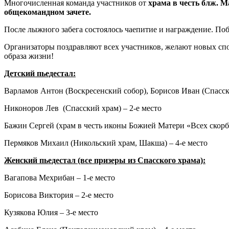
Многочисленная команда участников от
храма в честь блж. 
общекомандном зачете.
После лыжного забега состоялось чаепитие и награждение. По
Организаторы поздравляют всех участников, желают новых сп
образа жизни!
Детский пьедестал:
Варламов Антон (Воскресенский собор), Борисов Иван (Спасски
Никоноров Лев (Спасский храм) – 2-е место
Бажин Сергей (храм в честь иконы Божией Матери «Всех скорбя
Пермяков Михаил (Никольский храм, Шакша) – 4-е место
Женский пьедестал (все призеры из Спасского храма):
Вагапова Мехрибан – 1-е место
Борисова Виктория – 2-е место
Кузякова Юлия – 3-е место