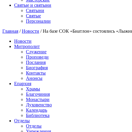
Святые и святыни
Cвятыни
Cвятые
Персоналии
Главная
/
Новости
/
На базе СОК «Биатлон» состоялись «Лыжн
Новости
Митрополит
Служение
Проповеди
Послания
Биография
Контакты
Анонсы
Епархия
Храмы
Благочиния
Монастыри
Духовенство
Календарь
Библиотека
Отделы
Отделы
Учреждения