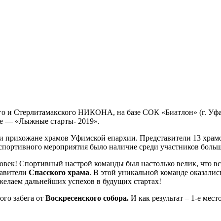
о и Стерлитамакского НИКОНА, на базе СОК «Биатлон» (г. Уфа,
ие — «Лыжные старты- 2019».
и и прихожане храмов Уфимской епархии. Представители 13 хра
 спортивного мероприятия было наличие среди участников больш
овек! Спортивный настрой команды был настолько велик, что вс
тавители
Спасского храма
. В этой уникальной команде оказали
желаем дальнейших успехов в будущих стартах!
го забега от
Воскресенского собора.
И как результат – 1-е мест