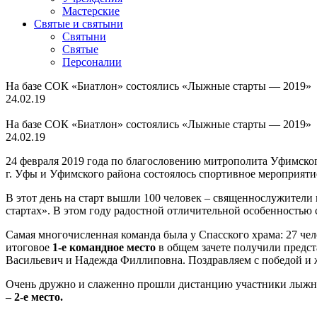
Мастерские
Святые и святыни
Cвятыни
Cвятые
Персоналии
На базе СОК «Биатлон» состоялись «Лыжные старты — 2019»
24.02.19
На базе СОК «Биатлон» состоялись «Лыжные старты — 2019»
24.02.19
24 февраля 2019 года по благословению митрополита Уфимског
г. Уфы и Уфимского района состоялось спортивное мероприят
В этот день на старт вышли 100 человек – священнослужител
стартах». В этом году радостной отличительной особенностью
Самая многочисленная команда была у Спасского храма: 27 чел
итоговое
1-е командное место
в общем зачете получили предс
Васильевич и Надежда Филлиповна. Поздравляем с победой и 
Очень дружно и слаженно прошли дистанцию участники лыжно
– 2-е место.