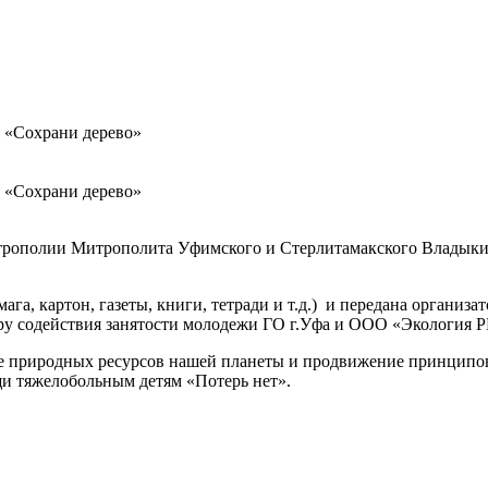
 «Сохрани дерево»
 «Сохрани дерево»
митрополии Митрополита Уфимского и Стерлитамакского Влад
га, картон, газеты, книги, тетради и т.д.) и передана органи
ру содействия занятости молодежи ГО г.Уфа и ООО «Экология Р
е природных ресурсов нашей планеты и продвижение принципов 
и тяжелобольным детям «Потерь нет».