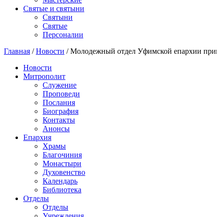
Святые и святыни
Cвятыни
Cвятые
Персоналии
Главная
/
Новости
/
Молодежный отдел Уфимской епархии прин
Новости
Митрополит
Служение
Проповеди
Послания
Биография
Контакты
Анонсы
Епархия
Храмы
Благочиния
Монастыри
Духовенство
Календарь
Библиотека
Отделы
Отделы
Учреждения