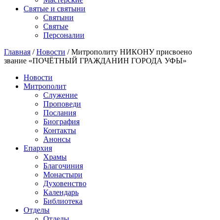
Святые и святыни
Cвятыни
Cвятые
Персоналии
Главная
/
Новости
/
Митрополиту НИКОНУ присвоено
звание «ПОЧЁТНЫЙ ГРАЖДАНИН ГОРОДА УФЫ»
Новости
Митрополит
Служение
Проповеди
Послания
Биография
Контакты
Анонсы
Епархия
Храмы
Благочиния
Монастыри
Духовенство
Календарь
Библиотека
Отделы
Отделы