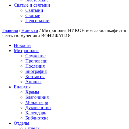
Святые и святыни
Cвятыни
Cвятые
Персоналии
Главная
/
Новости
/
Митрополит НИКОН возглавил акафист в
честь св. мученики ВОНИФАТИЯ
Новости
Митрополит
Служение
Проповеди
Послания
Биография
Контакты
Анонсы
Епархия
Храмы
Благочиния
Монастыри
Духовенство
Календарь
Библиотека
Отделы
Отделы