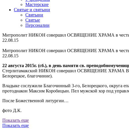
Мастерские
Святые и святыни
Cвятыни
Cвятые
Персоналии
Митрополит НИКОН совершил ОСВЯЩЕНИЕ ХРАМА в честь и
22.08.15
Митрополит НИКОН совершил ОСВЯЩЕНИЕ ХРАМА в честь и
22.08.15
22 августа 2015г. (сб.), в день памяти св. преподобномуче
Стерлитамакский НИКОН совершил ОСВЯЩЕНИЕ ХРАМА В ЧЕ
Белорецкое, благочиние).
Владыке сослужили Благочинный 3-го, Белорецкого, округа е
протодиакон Максим Коробицын. Пел мужской хор под управле
После Божественной литургии…
фото Д.К.
Показать еще
Показать еще