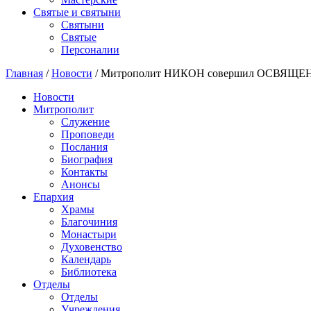
Святые и святыни
Cвятыни
Cвятые
Персоналии
Главная
/
Новости
/
Митрополит НИКОН совершил ОСВЯЩЕНИЕ
Новости
Митрополит
Служение
Проповеди
Послания
Биография
Контакты
Анонсы
Епархия
Храмы
Благочиния
Монастыри
Духовенство
Календарь
Библиотека
Отделы
Отделы
Учреждения