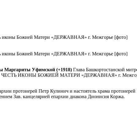
коны Божией Матери «ДЕРЖАВНАЯ» г. Межгорье [фото]
коны Божией Матери «ДЕРЖАВНАЯ» г. Межгорье [фото]
ницы Маргариты Уфимской (+1918)
Глава Башкортостанской мит
СТЬ ИКОНЫ БОЖИЕЙ МАТЕРИ «ДЕРЖАВНАЯ» г. Межгорье, Бе
пархии протоиерей Петр Кулинич и настоятель храма протоиере
нием Зав. канцелярией епархии диакона Дионисия Коржа.