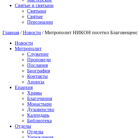
Святые и святыни
Cвятыни
Cвятые
Персоналии
Главная
/
Новости
/
Митрополит НИКОН посетил Благовещенс
Новости
Митрополит
Служение
Проповеди
Послания
Биография
Контакты
Анонсы
Епархия
Храмы
Благочиния
Монастыри
Духовенство
Календарь
Библиотека
Отделы
Отделы
Учреждения