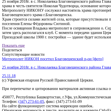
25 ноября 2018г. в с. Николаевка Благовещенского района Гл
храма в честь святителя Николая Чудотворца, основание которо
Митрополиту НИКОНУ сослужил настоятель храма протоиерей С
Благовещенского храма г.Благовещенска.
Храм строится силами жителей села, которые присутствовали 
поселения Елены Фёдоровны Сютиной.
После освящения Владыка митрополит в сопровождении о. Се
затем здесь располагался клуб. С момента передачи здания Цер
Приходской школы 1900 г. постройки — здание будет использов
Показать еще
Поделиться
Сопутствующие новости
Митрополит НИКОН посетил Благовещенский р-он [фото]
25 ноября 2018г. в с. Николаевка Благовещенского района Г
25.11.18
(с) Уфимская епархия Русской Православной Церкви.
При перепечатке и цитировании материалов активная ссылка о
450077, Республика Башкортостан, г.Уфа, ул.Коммунистическая,
Телефон:
(347) 273-61-05
, факс: (347) 273-61-09
На сайте функционирует система коррекции ошибок.
Обнаружив неточность в тексте, выделите ее и нажмите Ctrl+En