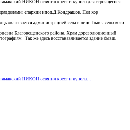
итамакский НИКОН освятил крест и купола для строящегося
равделами) епархии ипод.Д.Кондрашов. Пел хор
ощь оказывается администрацией села в лице Главы сельского
триевна Благовещенского района. Храм дореволюционный,
отографиям. Так же здесь восстанавливается здание бывш.
рлитамакский НИКОН освятил крест и купола…