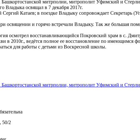
ава Башкортостанской митрполии, митрополит Уфимский и Стерл
го Владыка освящал в 7 декабря 2017г.
ергий Катаев; в поездке Владыку сопровождает Секретарь (Уп
при освящении и горячо встречали Владыку. Так же большая пом
ргия осмотрел восстанавливающийся Покровский храм в с. Дми
кви в 2010г., ведётся полное ее восстановление по имеющимся ф
аться для работы с детьми из Воскресной школы.
лава Башкортостанской митрполии, митрополит Уфимский и Сте
бязательна
 50/2
ter.