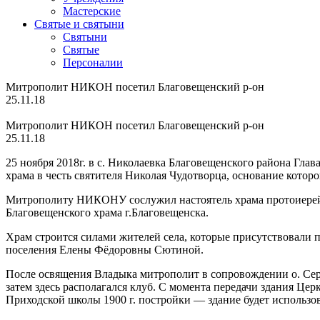
Мастерские
Святые и святыни
Cвятыни
Cвятые
Персоналии
Митрополит НИКОН посетил Благовещенский р-он
25.11.18
Митрополит НИКОН посетил Благовещенский р-он
25.11.18
25 ноября 2018г. в с. Николаевка Благовещенского района Гл
храма в честь святителя Николая Чудотворца, основание которо
Митрополиту НИКОНУ сослужил настоятель храма протоиерей С
Благовещенского храма г.Благовещенска.
Храм строится силами жителей села, которые присутствовали 
поселения Елены Фёдоровны Сютиной.
После освящения Владыка митрополит в сопровождении о. Се
затем здесь располагался клуб. С момента передачи здания Цер
Приходской школы 1900 г. постройки — здание будет использов