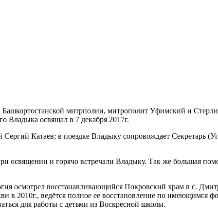
ава Башкортостанской митрполии, митрополит Уфимский и Стерл
го Владыка освящал в 7 декабря 2017г.
ергий Катаев; в поездке Владыку сопровождает Секретарь (Уп
при освящении и горячо встречали Владыку. Так же большая пом
ргия осмотрел восстанавливающийся Покровский храм в с. Дми
кви в 2010г., ведётся полное ее восстановление по имеющимся ф
аться для работы с детьми из Воскресной школы.