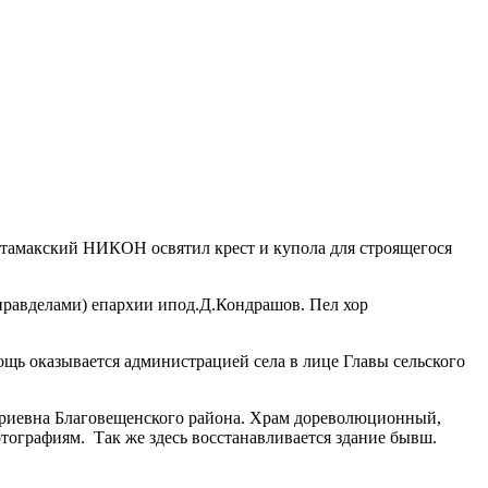
итамакский НИКОН освятил крест и купола для строящегося
равделами) епархии ипод.Д.Кондрашов. Пел хор
ощь оказывается администрацией села в лице Главы сельского
триевна Благовещенского района. Храм дореволюционный,
отографиям. Так же здесь восстанавливается здание бывш.