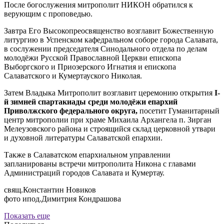
После богослужения митрополит НИКОН обратился к
верующим с проповедью.
Завтра Его Высокопреосвященство возглавит Божественную
литургию в Успенском кафедральном соборе города Салавата,
в сослужении председателя Синодального отдела по делам
молодёжи Русской Православной Церкви епископа
Выборгского и Приозерского Игнатия и епископа
Салаватского и Кумертауского Николая.
Затем Владыка Митрополит возглавит церемонию открытия
I-
й зимней спартакиады среди молодёжи епархий
Приволжского федерального округа,
посетит Гуманитарный
центр митрополии при храме Михаила Архангела п. Зирган
Мелеузовского района и строящийся склад церковной утвари
и духовной литературы Салаватской епархии.
Также в Салаватском епархиальном управлении
запланированы встречи митрополита Никона с главами
Администраций городов Салавата и Кумертау.
свящ.Константин Новиков
фото ипод.Димитрия Кондрашова
Показать еще