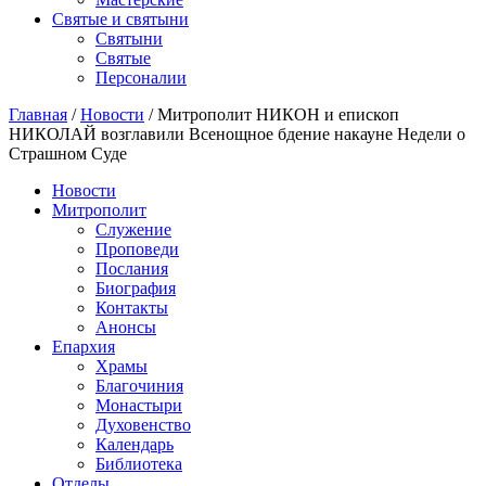
Святые и святыни
Cвятыни
Cвятые
Персоналии
Главная
/
Новости
/
Митрополит НИКОН и епископ
НИКОЛАЙ возглавили Всенощное бдение накауне Недели о
Страшном Суде
Новости
Митрополит
Служение
Проповеди
Послания
Биография
Контакты
Анонсы
Епархия
Храмы
Благочиния
Монастыри
Духовенство
Календарь
Библиотека
Отделы