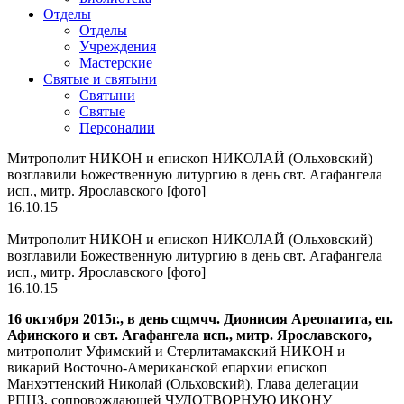
Отделы
Отделы
Учреждения
Мастерские
Святые и святыни
Cвятыни
Cвятые
Персоналии
Митрополит НИКОН и епископ НИКОЛАЙ (Ольховский)
возглавили Божественную литургию в день свт. Агафангела
исп., митр. Ярославского [фото]
16.10.15
Митрополит НИКОН и епископ НИКОЛАЙ (Ольховский)
возглавили Божественную литургию в день свт. Агафангела
исп., митр. Ярославского [фото]
16.10.15
16 октября 2015г., в день сщмчч. Дионисия Ареопагита, еп.
Афинского и свт. Агафангела исп., митр. Ярославского,
митрополит Уфимский и Стерлитамакский НИКОН и
викарий Восточно-Американской епархии епископ
Манхэттенский Николай (Ольховский),
Глава делегации
РПЦЗ, сопровождающей
ЧУДОТВОРНУЮ ИКОНУ