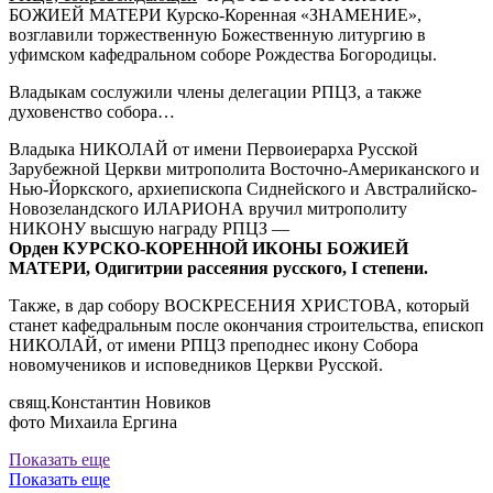
БОЖИЕЙ МАТЕРИ Курско-Коренная «ЗНАМЕНИЕ»,
возглавили торжественную Божественную литургию в
уфимском кафедральном соборе Рождества Богородицы.
Владыкам сослужили члены делегации РПЦЗ, а также
духовенство собора…
Владыка НИКОЛАЙ от имени Первоиерарха Русской
Зарубежной Церкви митрополита Восточно-Американского и
Нью-Йоркского, архиепископа Сиднейского и Австралийско-
Новозеландского ИЛАРИОНА вручил митрополиту
НИКОНУ высшую награду РПЦЗ —
Орден КУРСКО-КОРЕННОЙ ИКОНЫ БОЖИЕЙ
МАТЕРИ, Одигитрии рассеяния русского, I степени.
Также, в дар собору ВОСКРЕСЕНИЯ ХРИСТОВА, который
станет кафедральным после окончания строительства, епископ
НИКОЛАЙ, от имени РПЦЗ преподнес икону Собора
новомучеников и исповедников Церкви Русской.
свящ.Константин Новиков
фото Михаила Ергина
Показать еще
Показать еще