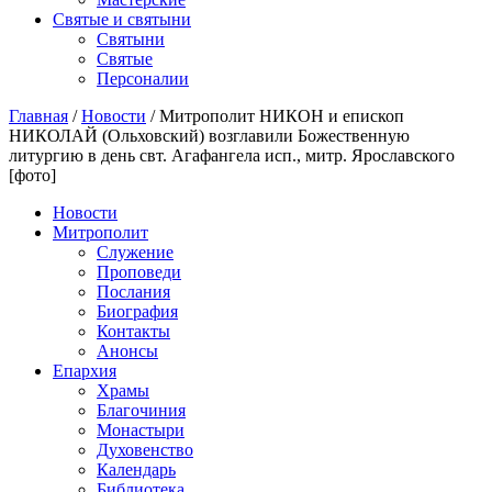
Святые и святыни
Cвятыни
Cвятые
Персоналии
Главная
/
Новости
/
Митрополит НИКОН и епископ
НИКОЛАЙ (Ольховский) возглавили Божественную
литургию в день свт. Агафангела исп., митр. Ярославского
[фото]
Новости
Митрополит
Служение
Проповеди
Послания
Биография
Контакты
Анонсы
Епархия
Храмы
Благочиния
Монастыри
Духовенство
Календарь
Библиотека