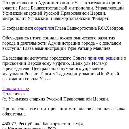
По приглашению Администрации г.Уфы в заседании принял
участие Глава Башкортостанской митрополии, Управляющий
Уфимской епархией Русской Православной Церкви,
митрополит Уфимский и Башкортостанский Филарет.
К собравшимся
обратился
Глава Башкортостана Р.Ф.Хабиров.
Обсуждались итоги социально-экономического развития
города и деятельности Администрации города – с докладом
выступил Глава администрации Уфы Ратмир Мавлиев
На заседании депутаты городского Совета
приняли решение
о
присвоении Верховному муфтию, Шейх-уль-Исламу,
Председателю Центрального духовного управления
мусульман России Талгату Таджуддину звания «Почётный
гражданин города Уфы».
Показать еще
Поделиться
(с) Уфимская епархия Русской Православной Церкви.
При перепечатке и цитировании материалов активная ссылка
обязательна
450077, Республика Башкортостан, г.Уфа,
ул.Коммунистическая, 50/2