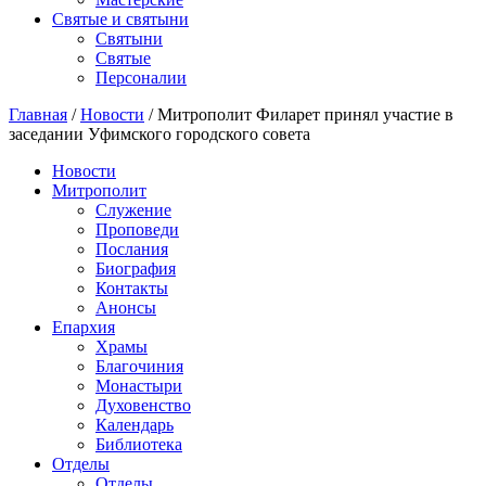
Святые и святыни
Cвятыни
Cвятые
Персоналии
Главная
/
Новости
/
Митрополит Филарет принял участие в
заседании Уфимского городского совета
Новости
Митрополит
Служение
Проповеди
Послания
Биография
Контакты
Анонсы
Епархия
Храмы
Благочиния
Монастыри
Духовенство
Календарь
Библиотека
Отделы
Отделы