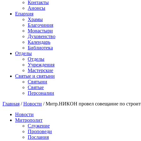
Контакты
Анонсы
Епархия
Храмы
Благочиния
Монастыри
Духовенство
Календарь
Библиотека
Отделы
Отделы
Учреждения
Мастерские
Святые и святыни
Cвятыни
Cвятые
Персоналии
Главная
/
Новости
/
Митр.НИКОН провел совещание по строител
Новости
Митрополит
Служение
Проповеди
Послания