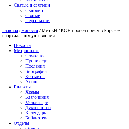
Святые и святыни
Cвятыни
Cвятые
Персоналии
Главная
/
Новости
/
Митр.НИКОН провел прием в Бирском
епархиальном управлении
Новости
Митрополит
Служение
Проповеди
Послания
Биография
Контакты
Анонсы
Епархия
Храмы
Благочиния
Монастыри
Духовенство
Календарь
Библиотека
Отделы
Отделы