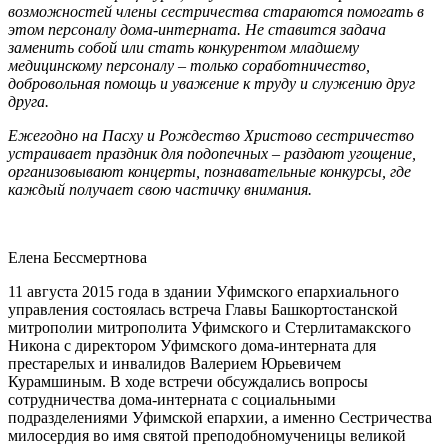
возможностей члены сестричества стараются помогать в
этом персоналу дома-интерната. Не ставится задача
заменить собой или стать конкурентом младшему
медицинскому персоналу – только соработничество,
добровольная помощь и уважение к труду и служению друг
друга.
Ежегодно на Пасху и Рождество Христово сестричество
устраивает праздник для подопечных – раздают угощение,
организовывают концерты, познавательные конкурсы, где
каждый получает свою частичку внимания.
Елена Бессмертнова
11 августа 2015 года в здании Уфимского епархиального
управления состоялась встреча Главы Башкортостанской
митрополии митрополита Уфимского и Стерлитамакского
Никона с директором Уфимского дома-интерната для
престарелых и инвалидов Валерием Юрьевичем
Курамшиным. В ходе встречи обсуждались вопросы
сотрудничества дома-интерната с социальными
подразделениями Уфимской епархии, а именно Сестричества
милосердия во имя святой преподобномученицы великой