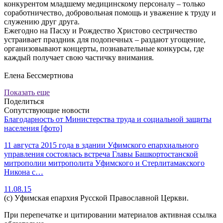
конкурентом младшему медицинскому персоналу – только
соработничество, добровольная помощь и уважение к труду и
служению друг друга.
Ежегодно на Пасху и Рождество Христово сестричество
устраивает праздник для подопечных – раздают угощение,
организовывают концерты, познавательные конкурсы, где
каждый получает свою частичку внимания.
Елена Бессмертнова
Показать еще
Поделиться
Сопутствующие новости
Благодарность от Министерства труда и социальной защиты
населения [фото]
11 августа 2015 года в здании Уфимского епархиального
управления состоялась встреча Главы Башкортостанской
митрополии митрополита Уфимского и Стерлитамакского
Никона с…
11.08.15
(с) Уфимская епархия Русской Православной Церкви.
При перепечатке и цитировании материалов активная ссылка