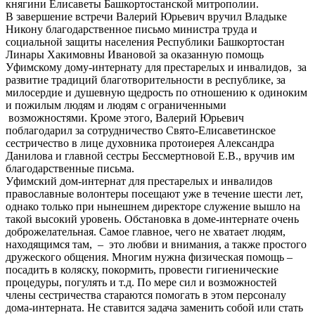
княгини Елисаветы Башкортостанской митрополии.
В завершение встречи Валерий Юрьевич вручил Владыке
Никону благодарственное письмо министра труда и
социальной защиты населения Республики Башкортостан
Линары Хакимовны Ивановой за оказанную помощь
Уфимскому дому-интернату для престарелых и инвалидов, за
развитие традиций благотворительности в республике, за
милосердие и душевную щедрость по отношению к одиноким
и пожилым людям и людям с ограниченными
возможностями. Кроме этого, Валерий Юрьевич
поблагодарил за сотрудничество Свято-Елисаветинское
сестричество в лице духовника протоиерея Александра
Данилова и главной сестры Бессмертновой Е.В., вручив им
благодарственные письма.
Уфимский дом-интернат для престарелых и инвалидов
православные волонтеры посещают уже в течение шести лет,
однако только при нынешнем директоре служение вышло на
такой высокий уровень. Обстановка в доме-интернате очень
доброжелательная. Самое главное, чего не хватает людям,
находящимся там, – это любви и внимания, а также простого
дружеского общения. Многим нужна физическая помощь –
посадить в коляску, покормить, провести гигиенические
процедуры, погулять и т.д. По мере сил и возможностей
члены сестричества стараются помогать в этом персоналу
дома-интерната. Не ставится задача заменить собой или стать