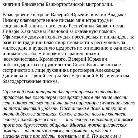
княгини Елисаветы Башкортостанской митрополии.
В завершение встречи Валерий Юрьевич вручил Владыке
Никону благодарственное письмо министра труда и
социальной защиты населения Республики Башкортостан
Линары Хакимовны Ивановой за оказанную помощь
Уфимскому дому-интернату для престарелых и инвалидов, за
развитие традиций благотворительности в республике, за
милосердие и душевную щедрость по отношению к одиноким
и пожилым людям и людям с ограниченными
возможностями. Кроме этого, Валерий Юрьевич
поблагодарил за сотрудничество Свято-Елисаветинское
сестричество в лице духовника протоиерея Александра
Данилова и главной сестры Бессмертновой Е.В., вручив им
благодарственные письма.
Уфимский дом-интернат для престарелых и инвалидов
православные волонтеры посещают уже в течение шести
лет, однако только при нынешнем директоре служение вышло
на такой высокий уровень. Обстановка в доме-интернате
очень доброжелательная. Самое главное, чего не хватает
людям, находящимся там, – это любви и внимания, а также
простого дружеского общения. Многим нужна физическая
помощь – посадить в коляску, покормить, провести
гигиенические процедуры, погулять и т.д. По мере сил и