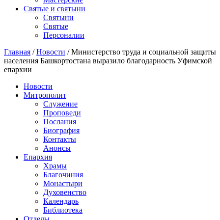
Святые и святыни
Cвятыни
Cвятые
Персоналии
Главная
/
Новости
/
Министерство труда и социальной защиты
населения Башкортостана выразило благодарность Уфимской
епархии
Новости
Митрополит
Служение
Проповеди
Послания
Биография
Контакты
Анонсы
Епархия
Храмы
Благочиния
Монастыри
Духовенство
Календарь
Библиотека
Отделы