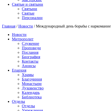
Святые и святыни
Cвятыни
Cвятые
Персоналии
Главная
/
Новости
/
Международный день борьбы с наркомание
Новости
Митрополит
Служение
Проповеди
Послания
Биография
Контакты
Анонсы
Епархия
Храмы
Благочиния
Монастыри
Духовенство
Календарь
Библиотека
Отделы
Отделы
Учреждения