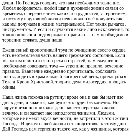
души. Но Господь говорит, что нам необходимо терпение.
Любая добродетель, любой шаг в духовной жизни связан со
временем, с перенесением каких-то трудностей, с терпением,
и поэтому в духовной жизни невозможно всё получить так,
как мы получаем в жизни материальной. Нет таких рычагов,
инструментов. И если и случаются какие-либо исключения, то
только лишь они подтверждают правило — нам необходимо в
терпении стяжать души наши.
Ежедневный кропотливый труд по очищению своего сердца
есть неотъемлемая часть нашего греховного состояния. Если
мы хотим очиститься от греха и страстей, нам ежедневно
необходимо совершать труд — утренние правило, вечерние
правило, Евангелие ежедневно прочитывать, соблюдать
посты, ходить в храм каждый воскресный день, причащаться
Тела и Крови Христовой, творить дела милосердия, прощать
обиды.
Наша жизнь похожа на рутину: вроде она и как бы идет изо
дня в день, и кажется, как будто это будет бесконечно. Но
вдруг внезапно приходит день нашего перехода в жизнь
вечную, и он застает нас неподготовленными. Людьми,
которые не имеют вкуса вечности, не встретили в этой жизни
Господа. И делом нашей жизни есть подготовка к этому дню.
Дай Господь нам терпения такого же, как у женщины, которая