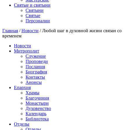
Святые и святыни
Cвятыни
Cвятые
Персоналии
Главная
/
Новости
/
Любой шаг в духовной жизни связан со
временем
Новости
Митрополит
Служение
Проповеди
Послания
Биография
Контакты
Анонсы
Епархия
Храмы
Благочиния
Монастыри
Духовенство
Календарь
Библиотека
Отделы
Отделы