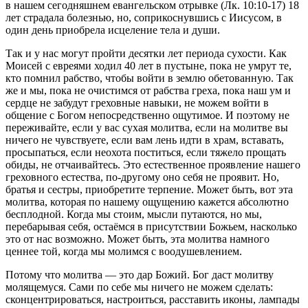
в нашем сегодняшнем евангельском отрывке (Лк. 10:10-17) 18
лет страдала болезнью, но, соприкоснувшись с Иисусом, в
один день приобрела исцеление тела и души.
Так и у нас могут пройти десятки лет периода сухости. Как
Моисей с евреями ходил 40 лет в пустыне, пока не умрут те,
кто помнил рабство, чтобы войти в землю обетованную. Так
же и мы, пока не очистимся от рабства греха, пока наш ум и
сердце не забудут греховные навыки, не можем войти в
общение с Богом непосредственно ощутимое. И поэтому не
переживайте, если у вас сухая молитва, если на молитве вы
ничего не чувствуете, если вам лень идти в храм, вставать,
просыпаться, если неохота поститься, если тяжело прощать
обиды, не отчаивайтесь. Это естественное проявление нашего
греховного естества, по-другому оно себя не проявит. Но,
братья и сестры, приобретите терпение. Может быть, вот эта
молитва, которая по нашему ощущению кажется абсолютно
бесплодной. Когда мы стоим, мысли путаются, но мы,
перебарывая себя, остаёмся в присутствии Божьем, насколько
это от нас возможно. Может быть, эта молитва намного
ценнее той, когда мы молимся с воодушевлением.
Потому что молитва — это дар Божий. Бог даст молитву
молящемуся. Сами по себе мы ничего не можем сделать:
сконцентрироваться, настроиться, расставить иконы, лампады