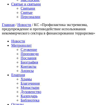
Святые и святыни
Cвятыни
Cвятые
Персоналии
Главная
/
Новости
/
КС «Профилактика экстремизма,
предупреждение и противодействие использования
некоммерческого сектора в финансировании терроризма»
Новости
Митрополит
Служение
Проповеди
Послания
Биография
Контакты
Анонсы
Епархия
Храмы
Благочиния
Монастыри
Духовенство
Календарь
Библиотека
Отделы