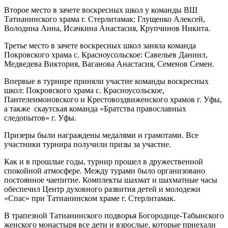
Второе место в зачете воскресных школ у команды ВШ
Татианинского храма г. Стерлитамак: Глущенко Алексей,
Володина Анна, Исачкина Анастасия, Крупчинов Никита.
Третье место в зачете воскресных школ заняла команда
Покровского храма с. Красноусольское: Савельев Даниил,
Медведева Виктория, Ваганова Анастасия, Семенов Семен.
Впервые в турнире приняли участие команды воскресных
школ: Покровского храма с. Красноусольское,
Пантелеимоновского и Крестовоздвиженского храмов г. Уфы,
а также скаутская команда «Братства православных
следопытов» г. Уфы.
Призеры были награждены медалями и грамотами. Все
участники турнира получили призы за участие.
Как и в прошлые годы, турнир прошел в дружественной
спокойной атмосфере. Между турами было организовано
постоянное чаепитие. Комплекты шахмат и шахматные часы
обеспечил Центр духовного развития детей и молодежи
«Спас» при Татианинском храме г. Стерлитамак.
В трапезной Татианинского подворья Богородице-Табынского
женского монастыря все дети и взрослые, которые приехали