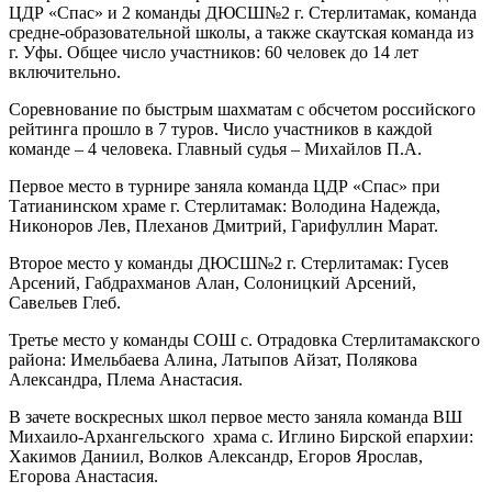
ЦДР «Спас» и 2 команды ДЮСШ№2 г. Стерлитамак, команда
средне-образовательной школы, а также скаутская команда из
г. Уфы. Общее число участников: 60 человек до 14 лет
включительно.
Соревнование по быстрым шахматам с обсчетом российского
рейтинга прошло в 7 туров. Число участников в каждой
команде – 4 человека. Главный судья – Михайлов П.А.
Первое место в турнире заняла команда ЦДР «Спас» при
Татианинском храме г. Стерлитамак: Володина Надежда,
Никоноров Лев, Плеханов Дмитрий, Гарифуллин Марат.
Второе место у команды ДЮСШ№2 г. Стерлитамак: Гусев
Арсений, Габдрахманов Алан, Солоницкий Арсений,
Савельев Глеб.
Третье место у команды СОШ с. Отрадовка Стерлитамакского
района: Имельбаева Алина, Латыпов Айзат, Полякова
Александра, Плема Анастасия.
В зачете воскресных школ первое место заняла команда ВШ
Михаило-Архангельского храма с. Иглино Бирской епархии:
Хакимов Даниил, Волков Александр, Егоров Ярослав,
Егорова Анастасия.