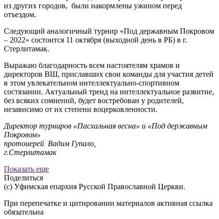
из других городов, были накормлены ужином перед
отъездом.
Следующий аналогичный турнир «Под державным Покровом
– 2022» состоится 11 октября (выходной день в РБ) в г.
Стерлитамак.
Выражаю благодарность всем настоятелям храмов и
директоров ВШ, приславших свои команды для участия детей
в этом увлекательном интеллектуально-спортивном
состязании. Актуальный тренд на интеллектуальное развитие,
без всяких сомнений, будет востребован у родителей,
независимо от их степени воцерковленности.
Директор турниров «Пасхальная весна» и «Под державным
Покровом»
протоиерей Вадим Гупало,
г.Стерлитамак
Показать еще
Поделиться
(с) Уфимская епархия Русской Православной Церкви.
При перепечатке и цитировании материалов активная ссылка
обязательна