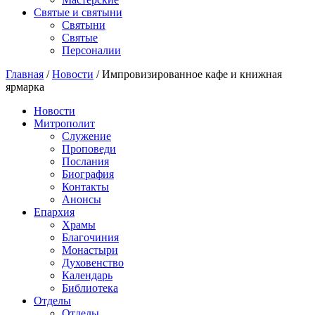
Святые и святыни
Cвятыни
Cвятые
Персоналии
Главная
/
Новости
/
Импровизированное кафе и книжная
ярмарка
Новости
Митрополит
Служение
Проповеди
Послания
Биография
Контакты
Анонсы
Епархия
Храмы
Благочиния
Монастыри
Духовенство
Календарь
Библиотека
Отделы
Отделы