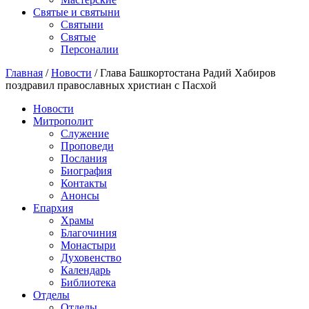
Святые и святыни
Cвятыни
Cвятые
Персоналии
Главная
/
Новости
/
Глава Башкортостана Радий Хабиров
поздравил православных христиан с Пасхой
Новости
Митрополит
Служение
Проповеди
Послания
Биография
Контакты
Анонсы
Епархия
Храмы
Благочиния
Монастыри
Духовенство
Календарь
Библиотека
Отделы
Отделы