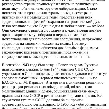
руководство страны по-иному взглянуть на религиозную
политику, пойти на некоторую ее либерализацию. Стало
понятно, что в грозное для страны время, несмотря на
притеснения в предыдущие годы, представители всех
традиционных конфессий сохранили патриотический дух,
четко осознавали, что Родина одна и любая власть — от Бога.
Они сражались с врагом с оружием в руках, а религиозные
организации в тылу собирали в церквях и мечетях
пожертвования для приобретения вооружения, напряженно
трудились на заводах и колхозных полях. Поэтому
консолидация всех сил общества для борьбы с фашизмом
закономерно привела к позитивным подвижкам и в
государственно-межконфессиональных отношениях.
В сентябре 1943 года был создан Совет по делам Русской
православной церкви. В мае 1944 года при СНК СССР
учреждаются Совет по делам религиозных культов и институт
его уполномоченных. Первым уполномоченным СРК по
БАССР стал М. Каримов. Эти органы принимали решения о
регистрации религиозных объединений, об открытии
молитвенных зданий и домов, осуществляли связь между
правительством СССР и религиозными организациями. Все
служители культа в СССР должны были пройти
соответствующую регистрацию. В 1965 году обе организации
были преобразованы в Совет по делам религий при Совете