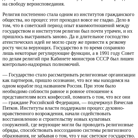
на свободу вероисповедания.
Религия постепенно стала одним из институтов гражданского
общества, но процесс этот проходил вовсе не гладко. Дело в
том, что в советский период опыт взаимоотношений между
государством и институтом религии был почти утрачен, и их
пришлось выстраивать заново. Да и длительное господство
атеистических идей не могло сразу же привести к резкому
росту числа верующих. Государство в то время сохраняло
лишь некоторые регулирующие функции, а в 1991 году Совет
по делам религий при Кабинете министров СССР был лишен
контрольно-надзорных полномочий.
— Государство стало рассматривать религиозные организации
как партнеров, пришло осознание, что все мы находимся на
одном корабле под названием Россия. При этом было
необходимо соблюсти равное и ровное отношение к
представителям всех конфессий, помнить о том, что все они
— граждане Российской Федерации, — подчеркнул Вячеслав
Пятков. Институты власти поддержали процесс духовно-
нравственного возрождения, начали содействовать
восстановлению и строительству новых культовых
сооружений, где верующие могли бы проводить религиозные
обряды, способствовать воссозданию системы религиозного
образования, не забывая о том, что у нас светское государство.