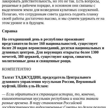
лакировать действительность, но это не так. Есть вопросы,
решаемые в рабочем порядке, в основном они связаны с
выделением земли для возведения культовых сооружений.
Полагаю, что сотрудникам совета удалось поднять планку
своей работы достаточно высоко, и мы сумеем удержать ее на
этом уровне и в будущем.
Справка
На сегодняшний день в республике проживают
представители более 160 национальностей, существует
более 20 видов вероисповеданий, десятки национальных и
духовных центров. Для верующих открыты более 1300
мечетей, 380 церквей, существуют кирхи, синагоги,
молитвенные дома и священные рощи.
КОМПЕТЕНТНО
Талгат ТАДЖУДДИН, председатель Центрального
духовного управления мусульман России, Верховный
муфтий, Шейх-уль-Ислам:
— Если обратиться к страницам истории, то, конечно,
взаимоотношения мусульман республики и власти знавали
разные времена. В пору становления Российской
государственности видоизмененные Советы по делам религии