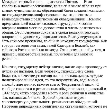
Межрелигиозный совет, — рассказал Пятков. — Если
говорить о нашей республике, то в ней в числе первых при
главах муниципальных образований были созданы комиссии
по государственно-конфессиональным отношениям и
взаимодействию с религиозными объединениями. Помимо
представителей власти, силовых структур в их состав
впервые вошли местное духовенство и члены религиозных
общин. Это позволило сократить сроки решения текущих
вопросов на уровне муниципалитетов. Если у верующих и
есть какие-то проблемы, то они не исходят от государства. Как
говорят сегодня они сами, такой благодати Божией, как
сейчас, в России не было никогда. Это несомненный успех, и
пример Башкортостана весьма поучителен для многих
регионов.
Конечно, государству небезразлично, какие идеи проповедуют
духовные пастыри. Если человеку, страждущему слова
Божьего, в качестве утешения начинают навязывать чуждые
политизированные идеи, то это недопустимо, ведь мир и
спокойствие для нас важнее всего. Федеральный закон «О
свободе совести и о религиозных объединениях», принятый в
1997 году, четко определил место и роль религии в обществе.
Так называемый «пакет Яровой» регламентирует
миссионерскую деятельность религиозных объединений.
Перечень запрещенных религиозных организаций, которые не