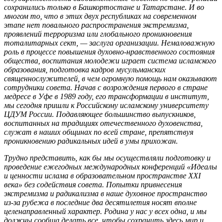
сохранились только в Башкортостане и Татарстане. И во
многом то, что в этих двух республиках на современном
этапе нет повального распространения экстремизма,
проявлений терроризма или глобального проникновения
тоталитарных сект, — заслуга организации. Немаловажную
роль в процессе повышения духовно-нравственного состояния
общества, воспитания молодежи играет система исламского
образования, подготовка кадров мусульманских
священнослужителей, в чем огромную помощь нам оказывают
сотрудники совета. Начав с возрождения первого в стране
медресе в Уфе в 1989 году, его трансформации в институт,
мы сегодня пришли к Российскому исламскому университету
ЦДУМ России. Подавляющее большинство выпускников,
воспитанных на традициях отечественного духовенства,
служат в наших общинах по всей стране, препятствуя
проникновению радикальных идей в умы прихожан.
Трудно представить, как бы мы осуществляли подготовку и
проведение ежегодных международных конференций «Идеалы
и ценности ислама в образовательном пространстве XXI
века» без содействия совета. Попытки привнесения
экстремизма и радикализма в наше духовное пространство
из-за рубежа в последние два десятилетия носят вполне
целенаправленный характер. Родина у нас у всех одна, и мы
должны сообща делать все, чтобы сохранить здесь мир и