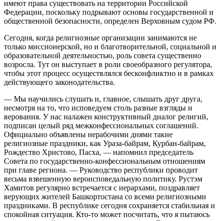
имеют права существовать на территории Российской
Федерации, поскольку подрывают основы государственной и
общественной безопасности, определен Верховным судом РФ.
Сегодня, когда религиозные организации занимаются не
только миссионерской, но и благотворительной, социальной и
образовательной деятельностью, роль совета существенно
возросла. Тут он выступает в роли своеобразного регулятора,
чтобы этот процесс осуществлялся бесконфликтно и в рамках
действующего законодательства.
— Мы научились слушать и, главное, слышать друг друга,
несмотря на то, что исповедуем столь разные взгляды и
верования. У нас налажен конструктивный диалог религий,
подписан целый ряд межконфессиональных соглашений.
Официально объявлены нерабочими днями такие
религиозные праздники, как Ураза-байрам, Курбан-байрам,
Рождество Христово, Пасха, — напомнил председатель
Совета по государственно-конфессиональным отношениям
при главе региона. — Руководство республики проводит
весьма взвешенную вероисповедальную политику. Рустэм
Хамитов регулярно встречается с иерархами, поздравляет
верующих жителей Башкортостана со всеми религиозными
праздниками. В республике сегодня сохраняется стабильная и
спокойная ситуация. Кто-то может посчитать, что я пытаюсь