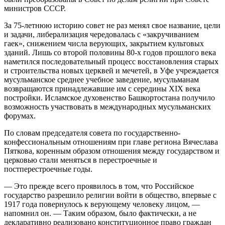
министров СССР.
За 75-летнюю историю совет не раз менял свое название, цели
и задачи, либерализация чередовалась с «закручиванием
гаек», снижением числа верующих, закрытием культовых
зданий. Лишь со второй половины 80-х годов прошлого века
наметился последовательный процесс восстановления старых
и строительства новых церквей и мечетей, в Уфе учреждается
мусульманское среднее учебное заведение, мусульманам
возвращаются принадлежавшие им с середины XIX века
постройки. Исламское духовенство Башкортостана получило
возможность участвовать в международных мусульманских
форумах.
По словам председателя совета по государственно-
конфессиональным отношениям при главе региона Вячеслава
Пяткова, коренным образом отношения между государством и
церковью стали меняться в перестроечные и
постперестроечные годы.
— Это прежде всего проявилось в том, что Российское
государство разрешило религии войти в общество, впервые с
1917 года повернулось к верующему человеку лицом, —
напомнил он. — Таким образом, было фактически, а не
декларативно реализовано конституционное право граждан