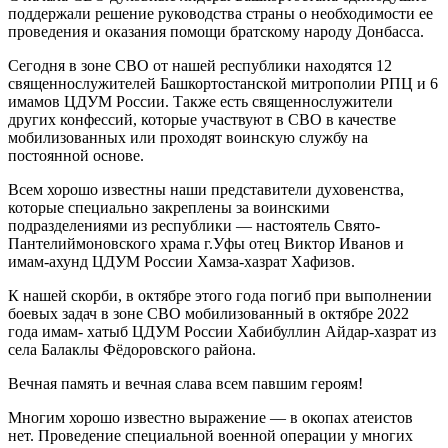
поддержали решение руководства страны о необходимости ее
проведения и оказания помощи братскому народу Донбасса.
Сегодня в зоне СВО от нашей республики находятся 12
священнослужителей Башкортостанской митрополии РПЦ и 6
имамов ЦДУМ России. Также есть священнослужители
других конфессий, которые участвуют в СВО в качестве
мобилизованных или проходят воинскую службу на
постоянной основе.
Всем хорошо известны наши представители духовенства,
которые специально закреплены за воинскими
подразделениями из республики — настоятель Свято-
Пантелиймоновского храма г.Уфы отец Виктор Иванов и
имам-ахунд ЦДУМ России Хамза-хазрат Хафизов.
К нашей скорби, в октябре этого года погиб при выполнении
боевых задач в зоне СВО мобилизованный в октябре 2022
года имам- хатыб ЦДУМ России Хабибуллин Айдар-хазрат из
села Балаклы Фёдоровского района.
Вечная память и вечная слава всем павшим героям!
Многим хорошо известно выражение — в окопах атеистов
нет. Проведение специальной военной операции у многих