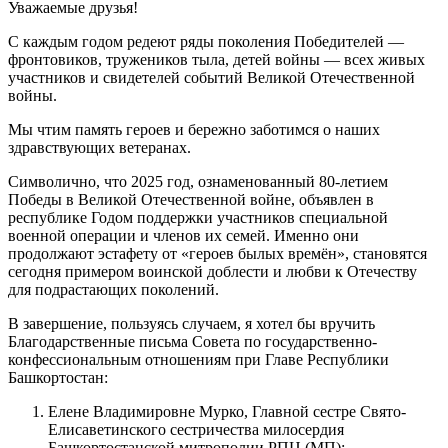
Уважаемые друзья!
С каждым годом редеют ряды поколения Победителей —
фронтовиков, тружеников тыла, детей войны — всех живых
участников и свидетелей событий Великой Отечественной
войны.
Мы чтим память героев и бережно заботимся о наших
здравствующих ветеранах.
Символично, что 2025 год, ознаменованный 80-летием
Победы в Великой Отечественной войне, объявлен в
республике Годом поддержки участников специальной
военной операции и членов их семей. Именно они
продолжают эстафету от «героев былых времён», становятся
сегодня примером воинской доблести и любви к Отечеству
для подрастающих поколений.
В завершение, пользуясь случаем, я хотел бы вручить
Благодарственные письма Совета по государственно­
конфессиональным отношениям при Главе Республики
Башкортостан:
Елене Владимировне Мурко, Главной сестре Свято-
Елисаветинского сестричества милосердия
Башкортостанской митрополии РПЦ (МП);