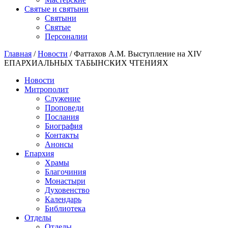
Святые и святыни
Cвятыни
Cвятые
Персоналии
Главная
/
Новости
/
Фаттахов А.М. Выступление на ХIV
ЕПАРХИАЛЬНЫХ ТАБЫНСКИХ ЧТЕНИЯХ
Новости
Митрополит
Служение
Проповеди
Послания
Биография
Контакты
Анонсы
Епархия
Храмы
Благочиния
Монастыри
Духовенство
Календарь
Библиотека
Отделы
Отделы