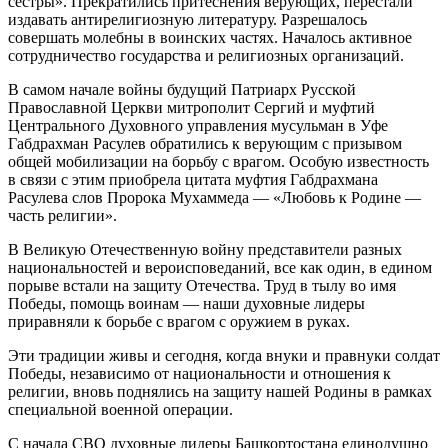
сестры». Прекратились притеснения верующих, перестали
издавать антирелигиозную литературу. Разрешалось
совершать молебны в воинских частях. Началось активное
сотрудничество государства и религиозных организаций.
В самом начале войны будущий Патриарх Русской
Православной Церкви митрополит Сергий и муфтий
Центрального Духовного управления мусульман в Уфе
Габдрахман Расулев обратились к верующим с призывом
общей мобилизации на борьбу с врагом. Особую известность
в связи с этим приобрела цитата муфтия Габдрахмана
Расулева слов Пророка Мухаммеда — «Любовь к Родине —
часть религии».
В Великую Отечественную войну представители разных
национальностей и вероисповеданий, все как один, в едином
порыве встали на защиту Отечества. Труд в тылу во имя
Победы, помощь воинам — наши духовные лидеры
приравняли к борьбе с врагом с оружием в руках.
Эти традиции живы и сегодня, когда внуки и правнуки солдат
Победы, независимо от национальности и отношения к
религии, вновь поднялись на защиту нашей Родины в рамках
специальной военной операции.
С начала СВО духовные лидеры Башкортостана единодушно