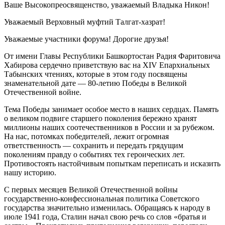
Ваше Высокопреосвященство, уважаемый Владыка Никон!
Уважаемый Верховный муфтий Талгат-хазрат!
Уважаемые участники форума! Дорогие друзья!
От имени Главы Республики Башкортостан Радия Фаритовича
Хабирова сердечно приветствую вас на XIV Епархиальных
Табынских чтениях, которые в этом году посвящены
знаменательной дате — 80-летию Победы в Великой
Отечественной войне.
Тема Победы занимает особое место в наших сердцах. Память
о великом подвиге старшего поколения бережно хранят
миллионы наших соотечественников в России и за рубежом.
На нас, потомках победителей, лежит огромная
ответственность — сохранить и передать грядущим
поколениям правду о событиях тех героических лет.
Противостоять настойчивым попыткам переписать и исказить
нашу историю.
С первых месяцев Великой Отечественной войны
государственно-конфессиональная политика Советского
государства значительно изменилась. Обращаясь к народу в
июле 1941 года, Сталин начал свою речь со слов «братья и